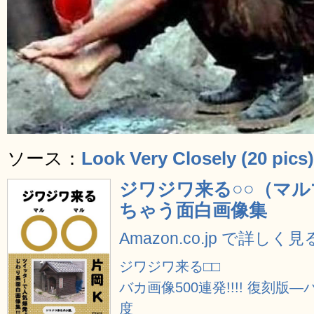
ソース：
Look Very Closely (20 pics)
ジワジワ来る○○（マ
ちゃう面白画像集
Amazon.co.jp で詳しく見
ジワジワ来る□□
バカ画像500連発!!!! 復刻
度