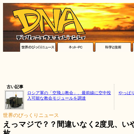
古い記事
ロシア軍の「空飛ぶ教会」、最前線に空中投
やっぱ
入可能な教会モジュールを調達
世界のびっくりニュース
えっマジで？？間違いなく2度見、いや
枚