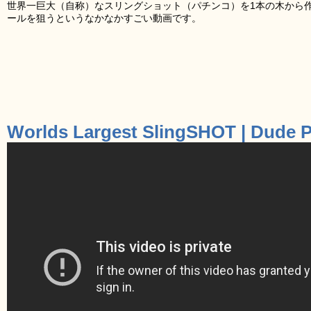
世界一巨大（自称）なスリングショット（パチンコ）を1本の木から
ールを狙うというなかなかすごい動画です。
Worlds Largest SlingSHOT | Dude P