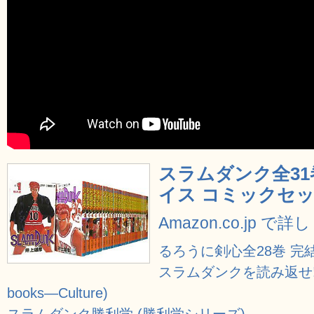
スラムダンク全31
イス コミックセッ
Amazon.co.jp で
るろうに剣心全28巻 完
スラムダンクを読み返せ!! (Pa
books―Culture)
スラムダンク勝利学 (勝利学シリーズ)