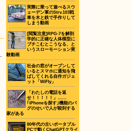
実際に乗って遊べるスウ
ェーデン軍のStrv.103戦
車を木と鉄で手作りして
しまう動画
[閲覧注意]RPG-7を解剖
学的に正確な人体模型に
ブチこむとこうなる、と
いうスローモーション実
験動画
–
社会の窓がオープンして
いるとスマホに通知を飛
ばしてくれる自作ガジェ
ット「WiFly」
「わたしの電話を返
せ！！！！！」……
｢iPhoneを探す｣機能のバ
グのせいで人が殺到する
家がある
80年代の古いポータブル
PCで動くChatGPTクライ