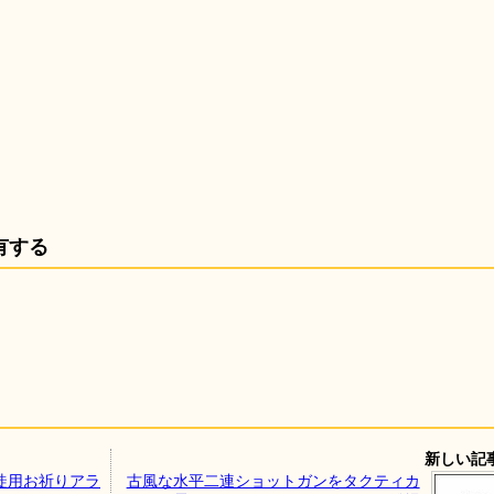
有する
新しい記
教徒用お祈りアラ
古風な水平二連ショットガンをタクティカ