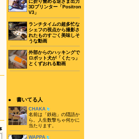
に折り畳める逆さま出力
3Dプリンター「Positron
V3」
ランチタイムの超多忙な
シェフの視点から撮影さ
れたものすごく美味しそ
うな動画
外部からのハッキングで
ロボット犬が「くたっ」
とくずおれる動画
● 書いてる人
CHAKA
名前は「鉄砲」の隠語か
ら。人生数撃ちゃ何かに
当たります。
事
WAPPA