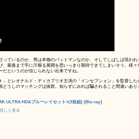
狂っているのか、男は本物のバットマンなのか、そしてしばしば現われ
び、最後まで手に汗握る展開を思いっきり期待できてしまいそう。様々
ーだというのが信じられない出来ですね。
ト」とレオナルド・ディカプリオ主演の「インセプション」を監督した
画どうしのマッチングは抜群。知らずにみれば騙されること間違いあり
 ULTRA HD&ブルーレイセット>(3枚組) [Blu-ray]
p で詳しく見る