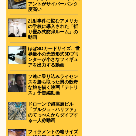
アントがサイバーパンク
度高い
乱射事件に悩むアメリカ
の学校に導入された「折
り畳み式防弾ルーム」の
動画
ほぼSDカードサイズ、世
界最小の光造形式3Dプリ
ンターが小さなフィギュ
アを出力する動画
ソ連に乗り込みライセン
スを勝ち取った男の数奇
な旅を描く映画「テトリ
ス」予告編動画
ドローンで超高層ビル
「ブルジュ・ハリファ」
のてっぺんからダイブす
る一人称動画
フィラメントの箱サイズ