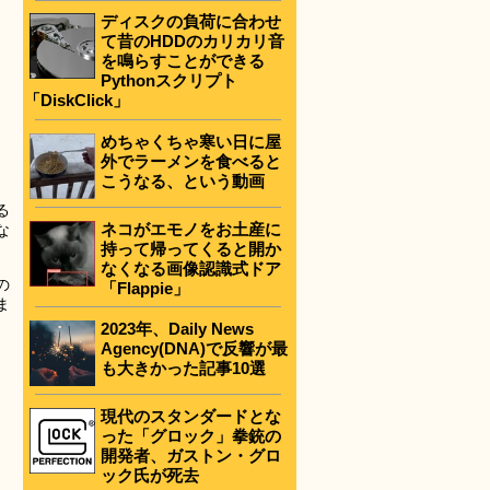
ディスクの負荷に合わせ
て昔のHDDのカリカリ音
を鳴らすことができる
Pythonスクリプト
「DiskClick」
めちゃくちゃ寒い日に屋
外でラーメンを食べると
こうなる、という動画
る
ネコがエモノをお土産に
な
持って帰ってくると開か
なくなる画像認識式ドア
の
「Flappie」
ま
2023年、Daily News
Agency(DNA)で反響が最
も大きかった記事10選
現代のスタンダードとな
った「グロック」拳銃の
開発者、ガストン・グロ
ック氏が死去