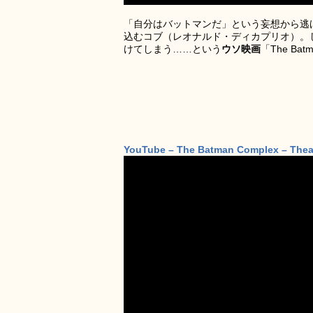
「自分はバットマンだ」という妄想から逃
込むコブ（レオナルド・ディカプリオ）。
けてしまう……という
ウソ映画
「The B
YouTube – The Batman Complex – Theatr