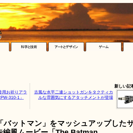
新しい記
教徒用お祈りアラ
古風な水平二連ショットガンをタクティカ
-310-1」
ルな雰囲気にするアタッチメントが登場
「バットマン」をマッシュアップした
風ムービー「The Batman