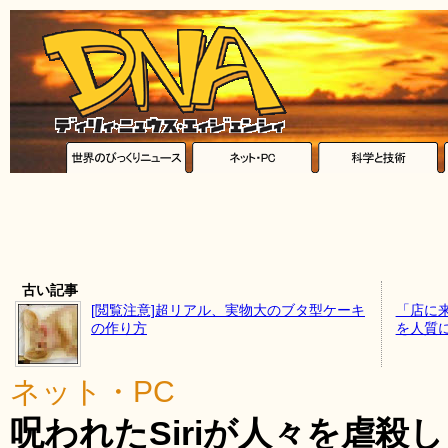
古い記事
[閲覧注意]超リアル、実物大のブタ型ケーキ
「店に
の作り方
を人質
ネット・PC
呪われたSiriが人々を虐殺