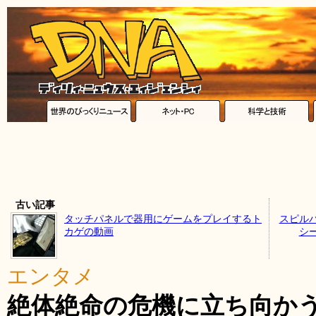
古い記事
タッチパネルで器用にゲームをプレイするト
スピル
カゲの動画
シ
エンタメ
絶体絶命の危機に立ち向かう「