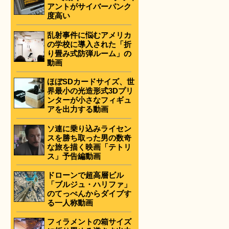
アントがサイバーパンク
度高い
乱射事件に悩むアメリカ
の学校に導入された「折
り畳み式防弾ルーム」の
動画
ほぼSDカードサイズ、世
界最小の光造形式3Dプリ
ンターが小さなフィギュ
アを出力する動画
ソ連に乗り込みライセン
スを勝ち取った男の数奇
な旅を描く映画「テトリ
ス」予告編動画
ドローンで超高層ビル
「ブルジュ・ハリファ」
のてっぺんからダイブす
る一人称動画
フィラメントの箱サイズ