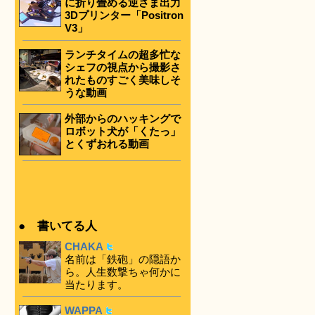
に折り畳める逆さま出力
3Dプリンター「Positron
V3」
ランチタイムの超多忙な
シェフの視点から撮影さ
れたものすごく美味しそ
うな動画
外部からのハッキングで
ロボット犬が「くたっ」
とくずおれる動画
● 書いてる人
CHAKA
名前は「鉄砲」の隠語か
ら。人生数撃ちゃ何かに
当たります。
WAPPA