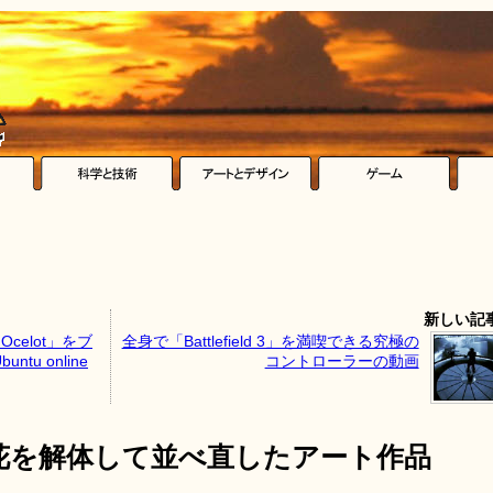
新しい記
c Ocelot」をブ
全身で「Battlefield 3」を満喫できる究極の
u online
コントローラーの動画
花を解体して並べ直したアート作品