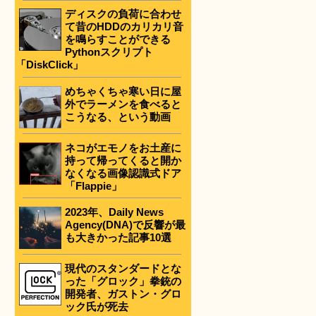
ディスクの負荷に合わせ
て昔のHDDのカリカリ音
を鳴らすことができる
Pythonスクリプト
「DiskClick」
めちゃくちゃ寒い日に屋
外でラーメンを食べると
こうなる、という動画
ネコがエモノをお土産に
持って帰ってくると開か
なくなる画像認識式ドア
「Flappie」
2023年、Daily News
Agency(DNA)で反響が最
も大きかった記事10選
現代のスタンダードとな
った「グロック」拳銃の
開発者、ガストン・グロ
ック氏が死去