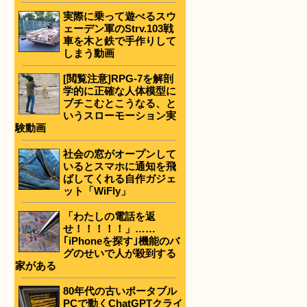
実際に乗って遊べるスウ
ェーデン軍のStrv.103戦
車を木と鉄で手作りして
しまう動画
[閲覧注意]RPG-7を解剖
学的に正確な人体模型に
ブチこむとこうなる、と
いうスローモーション実
験動画
社会の窓がオープンして
いるとスマホに通知を飛
ばしてくれる自作ガジェ
ット「WiFly」
「わたしの電話を返
せ！！！！！」……
｢iPhoneを探す｣機能のバ
グのせいで人が殺到する
家がある
80年代の古いポータブル
PCで動くChatGPTクライ