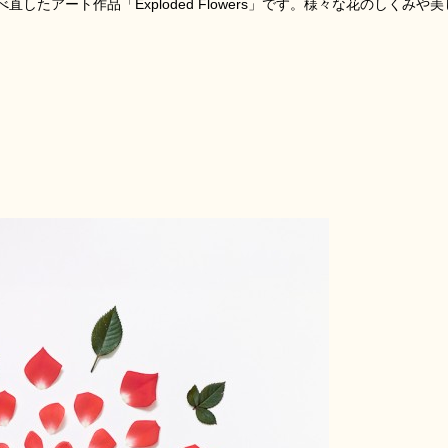
たアート作品「Exploded Flowers」です。様々な花のしくみや美