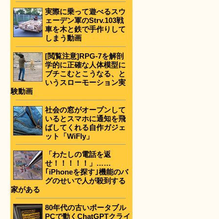
実際に乗って遊べるスウ
ェーデン軍のStrv.103戦
車を木と鉄で手作りして
しまう動画
[閲覧注意]RPG-7を解剖
学的に正確な人体模型に
ブチこむとこうなる、と
いうスローモーション実
験動画
社会の窓がオープンして
いるとスマホに通知を飛
ばしてくれる自作ガジェ
ット「WiFly」
「わたしの電話を返
せ！！！！！」……
｢iPhoneを探す｣機能のバ
グのせいで人が殺到する
家がある
80年代の古いポータブル
PCで動くChatGPTクライ