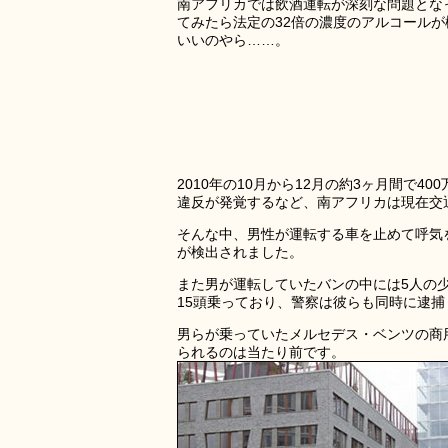
南アフリカでは飲酒運転が深刻な問題とな
てみたら法定の32倍の濃度のアルコール
いいのやら……。
2010年の10月から12月の約3ヶ月間で4
違反が発覚するなど、南アフリカは現在交
そんな中、男性が運転する車を止めて呼気を検
が検出されました。
また男が運転していたバンの中には5人の
15頭乗っており、警察は彼らも同時に逮捕
男らが乗っていたメルセデス・ベンツの商用
られるのは当たり前です。