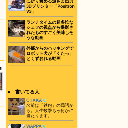
に折り畳める逆さま出力
3Dプリンター「Positron
V3」
ランチタイムの超多忙な
シェフの視点から撮影さ
れたものすごく美味しそ
うな動画
外部からのハッキングで
ロボット犬が「くたっ」
とくずおれる動画
事
● 書いてる人
CHAKA
名前は「鉄砲」の隠語か
ら。人生数撃ちゃ何かに
当たります。
WAPPA