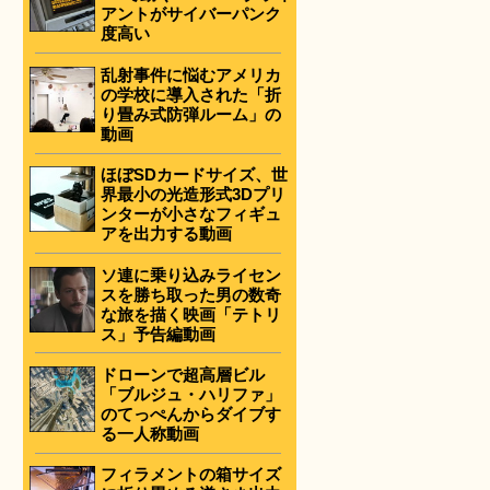
アントがサイバーパンク
度高い
乱射事件に悩むアメリカ
の学校に導入された「折
り畳み式防弾ルーム」の
動画
ほぼSDカードサイズ、世
界最小の光造形式3Dプリ
ンターが小さなフィギュ
アを出力する動画
ソ連に乗り込みライセン
スを勝ち取った男の数奇
な旅を描く映画「テトリ
ス」予告編動画
ドローンで超高層ビル
「ブルジュ・ハリファ」
のてっぺんからダイブす
る一人称動画
フィラメントの箱サイズ