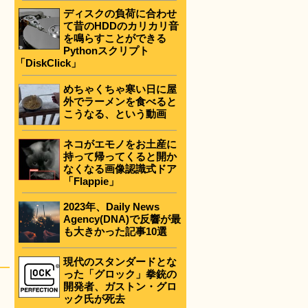
ディスクの負荷に合わせ
て昔のHDDのカリカリ音
を鳴らすことができる
Pythonスクリプト
「DiskClick」
めちゃくちゃ寒い日に屋
外でラーメンを食べると
こうなる、という動画
ネコがエモノをお土産に
持って帰ってくると開か
なくなる画像認識式ドア
「Flappie」
2023年、Daily News
Agency(DNA)で反響が最
も大きかった記事10選
現代のスタンダードとな
った「グロック」拳銃の
開発者、ガストン・グロ
ック氏が死去