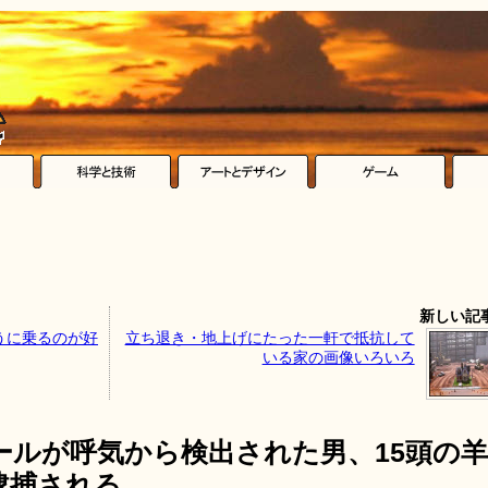
新しい記
うに乗るのが好
立ち退き・地上げにたった一軒で抵抗して
いる家の画像いろいろ
ールが呼気から検出された男、15頭の羊
逮捕される