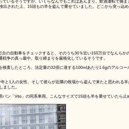
っているそうですが、いくらなんでもこれはあんまり。飲酒運転で捕ま
が検出された上、15頭もの羊を盗んで乗せていました。どこから突っ込め
00万台の自動車をチェックすると、そのうち30％近い150万台でなんらか
通戦争の真っ最中。取り締まりを厳格化しているそうです。
査したところ、法定量の32倍に達する100mlあたり1.6gのアルコー
少年と1人の女性、そして彼らが近隣の牧場から盗んで来たと思われる羊
しました。
バン「Vito」の同系車両。こんなサイズで15頭も羊を乗せていたら止