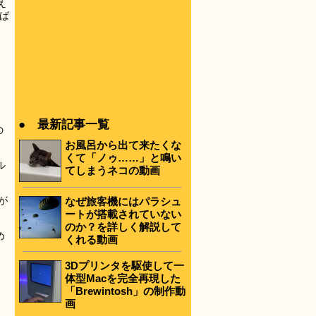
え
ば
● 最新記事一覧
の
お風呂から出て来たくな
くて「ノゥ……」と鳴い
ル
てしまうネコの動画
が
なぜ旅客機にはパラシュ
ートが搭載されていない
のか？を詳しく解説して
め
くれる動画
3Dプリンタを駆使して一
体型Macを完全再現した
「Brewintosh」の制作動
画