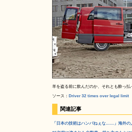
羊を盗る前に飲んだのか、それとも酔っ払
ソース：
Driver 32 times over legal limit
関連記事
「日本の技術はハンパねぇな……」海外の人