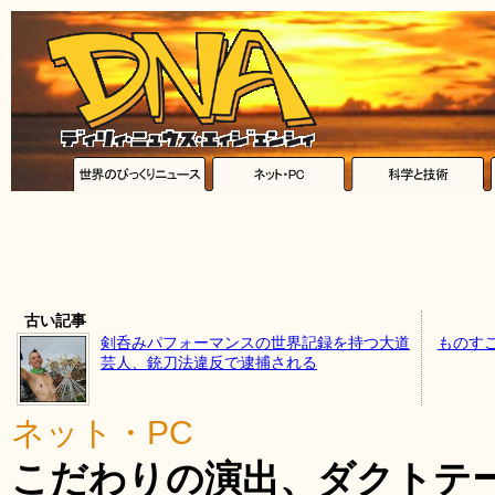
古い記事
剣呑みパフォーマンスの世界記録を持つ大道
ものす
芸人、銃刀法違反で逮捕される
ネット・PC
こだわりの演出、ダクトテ