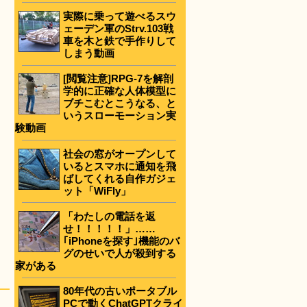
実際に乗って遊べるスウ
ェーデン軍のStrv.103戦
車を木と鉄で手作りして
しまう動画
[閲覧注意]RPG-7を解剖
学的に正確な人体模型に
ブチこむとこうなる、と
いうスローモーション実
験動画
社会の窓がオープンして
いるとスマホに通知を飛
ばしてくれる自作ガジェ
ット「WiFly」
「わたしの電話を返
せ！！！！！」……
｢iPhoneを探す｣機能のバ
グのせいで人が殺到する
家がある
80年代の古いポータブル
PCで動くChatGPTクライ