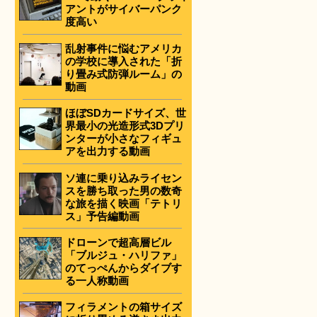
アントがサイバーパンク
度高い
乱射事件に悩むアメリカ
の学校に導入された「折
り畳み式防弾ルーム」の
動画
ほぼSDカードサイズ、世
界最小の光造形式3Dプリ
ンターが小さなフィギュ
アを出力する動画
ソ連に乗り込みライセン
スを勝ち取った男の数奇
な旅を描く映画「テトリ
ス」予告編動画
ドローンで超高層ビル
「ブルジュ・ハリファ」
のてっぺんからダイブす
る一人称動画
フィラメントの箱サイズ