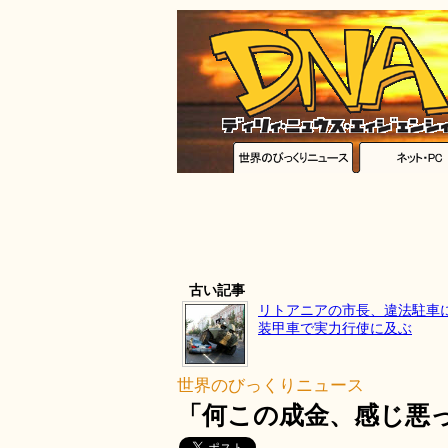
古い記事
リトアニアの市長、違法駐車
装甲車で実力行使に及ぶ
世界のびっくりニュース
「何この成金、感じ悪