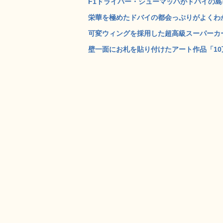
F1ドライバー・シューマッハがドバイの島に
栄華を極めたドバイの都会っぷりがよくわか
可変ウィングを採用した超高級スーパーカー「Zonda
壁一面にお札を貼り付けたアート作品「10万