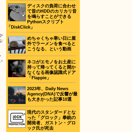
ディスクの負荷に合わせ
て昔のHDDのカリカリ音
を鳴らすことができる
Pythonスクリプト
「DiskClick」
や
めちゃくちゃ寒い日に屋
ぶ
外でラーメンを食べると
こうなる、という動画
ル
い
ネコがエモノをお土産に
持って帰ってくると開か
なくなる画像認識式ドア
「Flappie」
2023年、Daily News
Agency(DNA)で反響が最
も大きかった記事10選
現代のスタンダードとな
った「グロック」拳銃の
開発者、ガストン・グロ
ック氏が死去