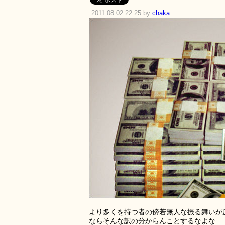
2011.08.02 22:25 by
chaka
より多くを持つ者の傍若無人な振る舞いが
ならそんな訳の分からんことするなよな…