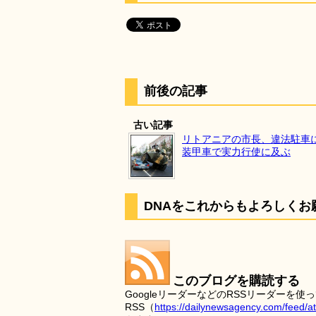
前後の記事
古い記事
リトアニアの市長、違法駐車
装甲車で実力行使に及ぶ
DNAをこれからもよろしくお
このブログを購読する
GoogleリーダーなどのRSSリーダー
RSS（
https://dailynewsagency.com/feed/a