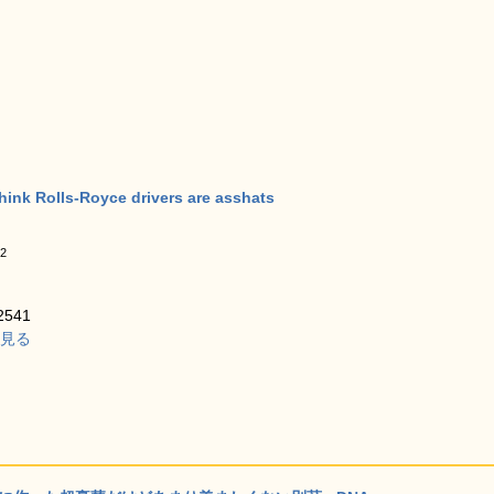
hink Rolls-Royce drivers are asshats
02
541
細を見る