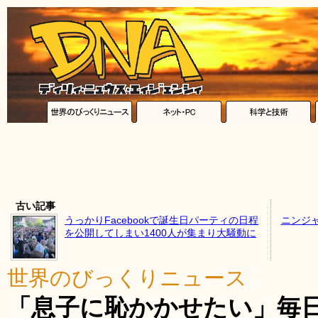
古い記事
うっかりFacebookで誕生日パーティの日程
ニンジ
を公開してしまい1400人が集まり大騒動に
世界のびっくりニュース
「息子に恥かかせたい」毎