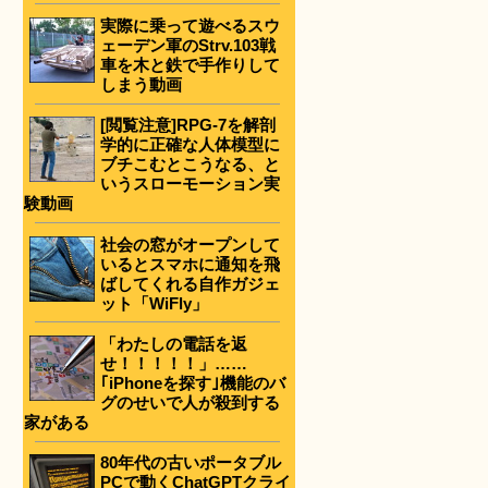
実際に乗って遊べるスウ
ェーデン軍のStrv.103戦
車を木と鉄で手作りして
しまう動画
[閲覧注意]RPG-7を解剖
学的に正確な人体模型に
ブチこむとこうなる、と
いうスローモーション実
験動画
社会の窓がオープンして
いるとスマホに通知を飛
ばしてくれる自作ガジェ
ット「WiFly」
「わたしの電話を返
せ！！！！！」……
｢iPhoneを探す｣機能のバ
グのせいで人が殺到する
家がある
80年代の古いポータブル
PCで動くChatGPTクライ