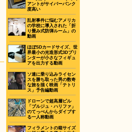
アントがサイバーパンク
度高い
乱射事件に悩むアメリカ
の学校に導入された「折
り畳み式防弾ルーム」の
動画
ほぼSDカードサイズ、世
界最小の光造形式3Dプリ
ンターが小さなフィギュ
アを出力する動画
ソ連に乗り込みライセン
スを勝ち取った男の数奇
な旅を描く映画「テトリ
ス」予告編動画
ドローンで超高層ビル
「ブルジュ・ハリファ」
のてっぺんからダイブす
る一人称動画
フィラメントの箱サイズ