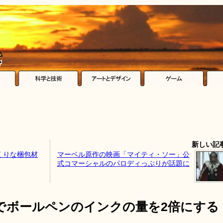
新しい記
くりな梱包材
マーベル原作の映画「マイティ・ソー」公
式コマーシャルのパロディっぷりが話題に
でボールペンのインクの量を2倍にする