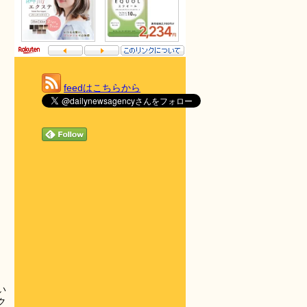
feedはこちらから
い
ク