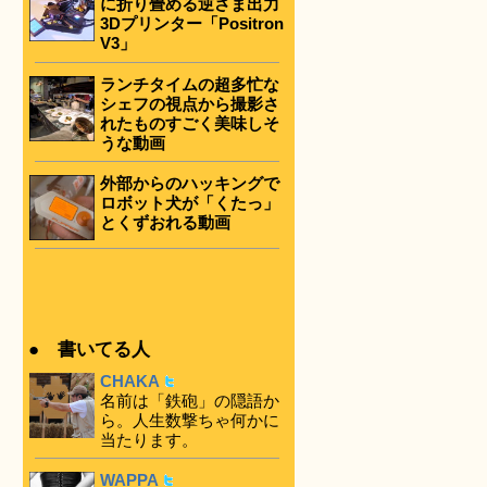
に折り畳める逆さま出力
3Dプリンター「Positron
V3」
ランチタイムの超多忙な
シェフの視点から撮影さ
れたものすごく美味しそ
うな動画
外部からのハッキングで
ロボット犬が「くたっ」
とくずおれる動画
● 書いてる人
CHAKA
名前は「鉄砲」の隠語か
ら。人生数撃ちゃ何かに
当たります。
WAPPA