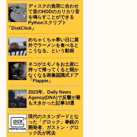
ディスクの負荷に合わせ
て昔のHDDのカリカリ音
を鳴らすことができる
Pythonスクリプト
「DiskClick」
めちゃくちゃ寒い日に屋
外でラーメンを食べると
こうなる、という動画
ネコがエモノをお土産に
持って帰ってくると開か
なくなる画像認識式ドア
「Flappie」
2023年、Daily News
Agency(DNA)で反響が最
も大きかった記事10選
現代のスタンダードとな
った「グロック」拳銃の
開発者、ガストン・グロ
ック氏が死去