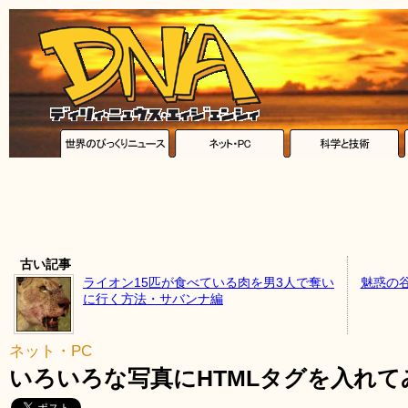
古い記事
ライオン15匹が食べている肉を男3人で奪い
魅惑の
に行く方法・サバンナ編
ネット・PC
いろいろな写真にHTMLタグを入れ