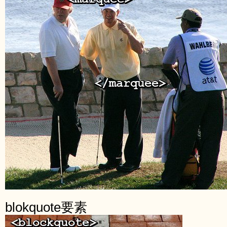
blokquote要素