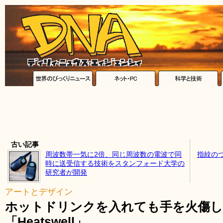
古い記事
周波数帯一気に2倍、同じ周波数の電波で同
指紋のつ
時に送受信する技術をスタンフォード大学の
研究者が開発
アートとデザイン
ホットドリンクを入れても手を火傷
「Heatswell」