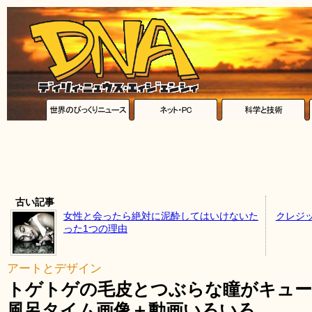
古い記事
女性と会ったら絶対に泥酔してはいけないた
クレジ
った1つの理由
アートとデザイン
トゲトゲの毛皮とつぶらな瞳がキュ
風呂タイム画像＋動画いろいろ