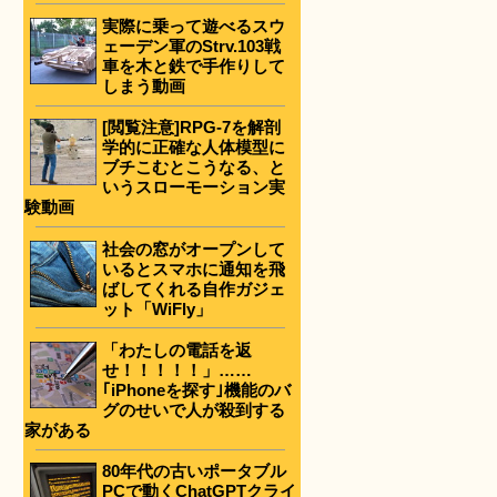
実際に乗って遊べるスウ
ェーデン軍のStrv.103戦
車を木と鉄で手作りして
しまう動画
[閲覧注意]RPG-7を解剖
学的に正確な人体模型に
ブチこむとこうなる、と
いうスローモーション実
験動画
社会の窓がオープンして
いるとスマホに通知を飛
ばしてくれる自作ガジェ
ット「WiFly」
「わたしの電話を返
せ！！！！！」……
｢iPhoneを探す｣機能のバ
グのせいで人が殺到する
家がある
80年代の古いポータブル
PCで動くChatGPTクライ