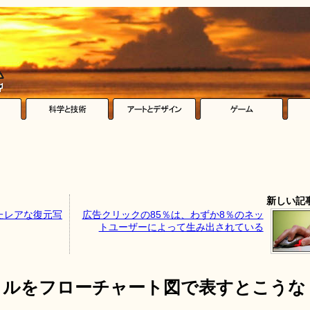
新しい記
たレアな復元写
広告クリックの85％は、わずか8％のネッ
トユーザーによって生み出されている
クルをフローチャート図で表すとこうな