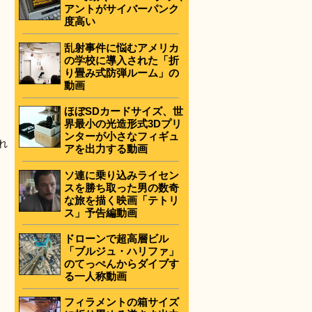
アントがサイバーパンク
度高い
乱射事件に悩むアメリカ
の学校に導入された「折
り畳み式防弾ルーム」の
動画
ほぼSDカードサイズ、世
界最小の光造形式3Dプリ
ンターが小さなフィギュ
れ
アを出力する動画
ソ連に乗り込みライセン
スを勝ち取った男の数奇
な旅を描く映画「テトリ
ス」予告編動画
ドローンで超高層ビル
「ブルジュ・ハリファ」
のてっぺんからダイブす
る一人称動画
フィラメントの箱サイズ