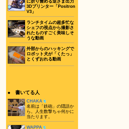
に折り畳める逆さま出力
3Dプリンター「Positron
V3」
ランチタイムの超多忙な
シェフの視点から撮影さ
れたものすごく美味しそ
うな動画
外部からのハッキングで
ロボット犬が「くたっ」
とくずおれる動画
● 書いてる人
CHAKA
名前は「鉄砲」の隠語か
ら。人生数撃ちゃ何かに
当たります。
WAPPA