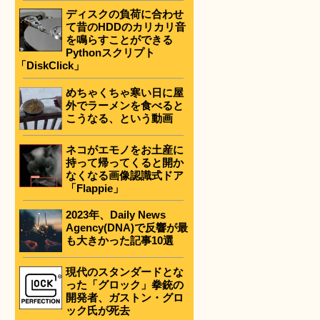
ディスクの負荷に合わせ
て昔のHDDのカリカリ音
を鳴らすことができる
Pythonスクリプト
「DiskClick」
めちゃくちゃ寒い日に屋
外でラーメンを食べると
こうなる、という動画
ネコがエモノをお土産に
持って帰ってくると開か
なくなる画像認識式ドア
「Flappie」
2023年、Daily News
Agency(DNA)で反響が最
も大きかった記事10選
現代のスタンダードとな
った「グロック」拳銃の
開発者、ガストン・グロ
ック氏が死去