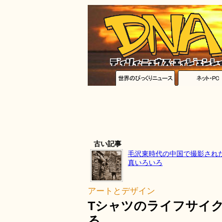
古い記事
毛沢東時代の中国で撮影され
真いろいろ
アートとデザイン
Tシャツのライフサイ
る