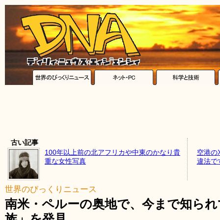
古い記事
100年以上前の北アフリカや中東のかなり貴
空港の
重な女性写真
違法で
世界のびっくりニュース
南米・ペルーの奥地で、今まで知られ
族」を発見