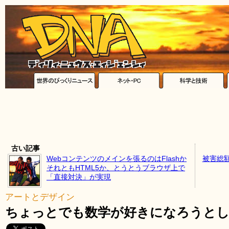
古い記事
Webコンテンツのメインを張るのはFlashか
被害総
それともHTML5か、とうとうブラウザ上で
「直接対決」が実現
アートとデザイン
ちょっとでも数学が好きになろうとし