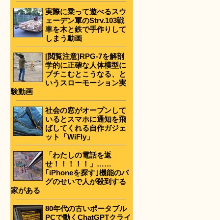
実際に乗って遊べるスウ
ェーデン軍のStrv.103戦
車を木と鉄で手作りして
しまう動画
[閲覧注意]RPG-7を解剖
学的に正確な人体模型に
ブチこむとこうなる、と
いうスローモーション実
験動画
社会の窓がオープンして
いるとスマホに通知を飛
ばしてくれる自作ガジェ
ット「WiFly」
「わたしの電話を返
せ！！！！！」……
｢iPhoneを探す｣機能のバ
グのせいで人が殺到する
家がある
80年代の古いポータブル
PCで動くChatGPTクライ