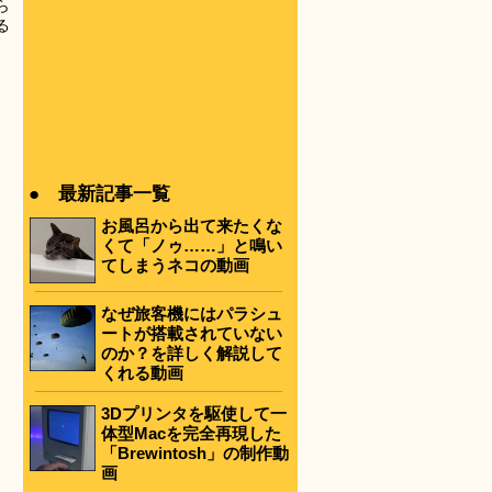
ら
る
。
● 最新記事一覧
お風呂から出て来たくな
くて「ノゥ……」と鳴い
てしまうネコの動画
なぜ旅客機にはパラシュ
ートが搭載されていない
のか？を詳しく解説して
くれる動画
3Dプリンタを駆使して一
体型Macを完全再現した
「Brewintosh」の制作動
画