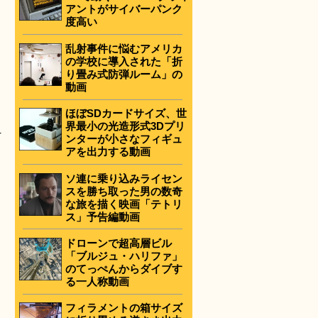
アントがサイバーパンク
度高い
乱射事件に悩むアメリカ
の学校に導入された「折
り畳み式防弾ルーム」の
動画
ほぼSDカードサイズ、世
界最小の光造形式3Dプリ
え
ンターが小さなフィギュ
アを出力する動画
ソ連に乗り込みライセン
スを勝ち取った男の数奇
な旅を描く映画「テトリ
ス」予告編動画
ドローンで超高層ビル
「ブルジュ・ハリファ」
のてっぺんからダイブす
る一人称動画
フィラメントの箱サイズ