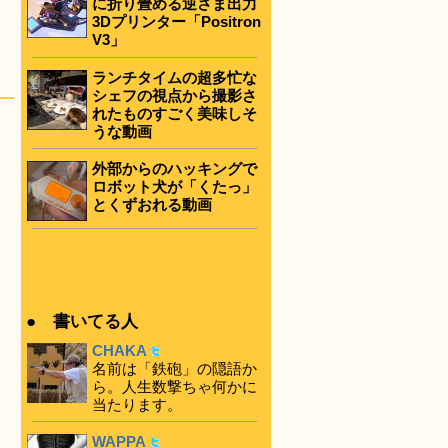
に折り畳める逆さま出力
3Dプリンター「Positron
V3」
ランチタイムの超多忙な
シェフの視点から撮影さ
れたものすごく美味しそ
うな動画
外部からのハッキングで
ロボット犬が「くたっ」
とくずおれる動画
● 書いてる人
CHAKA
名前は「鉄砲」の隠語か
ら。人生数撃ちゃ何かに
当たります。
WAPPA