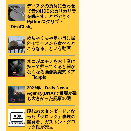
ディスクの負荷に合わせ
て昔のHDDのカリカリ音
を鳴らすことができる
Pythonスクリプト
「DiskClick」
めちゃくちゃ寒い日に屋
外でラーメンを食べると
こうなる、という動画
ネコがエモノをお土産に
持って帰ってくると開か
なくなる画像認識式ドア
「Flappie」
2023年、Daily News
Agency(DNA)で反響が最
も大きかった記事10選
現代のスタンダードとな
った「グロック」拳銃の
開発者、ガストン・グロ
ック氏が死去