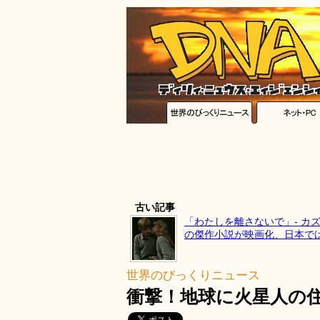
古い記事
「わたしを離さないで」- カ
の傑作小説が映画化、日本では
世界のびっくりニュース
衝撃！地球に火星人の