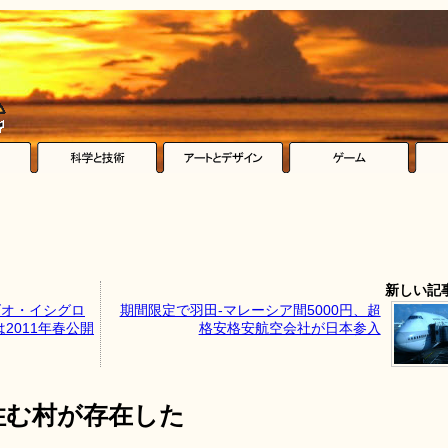
新しい記
ズオ・イシグロ
期間限定で羽田-マレーシア間5000円、超
2011年春公開
格安格安航空会社が日本参入
住む村が存在した