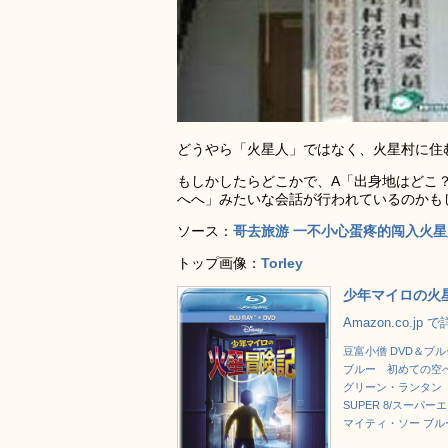
どうやら「火星人」ではなく、火星村に住
もしかしたらどこかで、A「出身地はどこ
へへ」みたいな会話が行われているのかも
ソース：
哥去旅游 一不小心蛋疼的闯入火星
トップ画像：
Torley
少年マイロの火星冒
Amazon.co.jp
豆富小僧 DVD＆ブルー
ブルー 初めての空
グリーン・ランタン 
SUPER 8/スーパーエ
マイティ・ソー ブルーレ