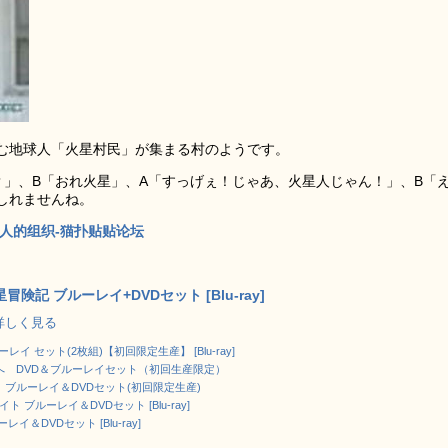
む地球人「火星村民」が集まる村のようです。
？」、B「おれ火星」、A「すっげぇ！じゃあ、火星人じゃん！」、B「
しれませんね。
人的组织-猫扑贴贴论坛
険記 ブルーレイ+DVDセット [Blu-ray]
 で詳しく見る
レイ セット(2枚組)【初回限定生産】 [Blu-ray]
へ DVD＆ブルーレイセット（初回生産限定）
ブルーレイ＆DVDセット(初回限定生産)
イト ブルーレイ＆DVDセット [Blu-ray]
イ＆DVDセット [Blu-ray]