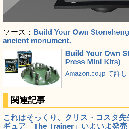
ソース：
Build Your Own Stonehenge
ancient monument.
Build Your Own S
Press Mini Kits)
Amazon.co.jp で
関連記事
これはそっくり、クリス・コスタ先
ギュア「The Trainer」いよいよ発売 