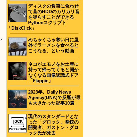
ディスクの負荷に合わせ
て昔のHDDのカリカリ音
を鳴らすことができる
Pythonスクリプト
「DiskClick」
ン
めちゃくちゃ寒い日に屋
外でラーメンを食べると
こうなる、という動画
ネコがエモノをお土産に
持って帰ってくると開か
なくなる画像認識式ドア
「Flappie」
2023年、Daily News
Agency(DNA)で反響が最
も大きかった記事10選
現代のスタンダードとな
った「グロック」拳銃の
開発者、ガストン・グロ
ック氏が死去