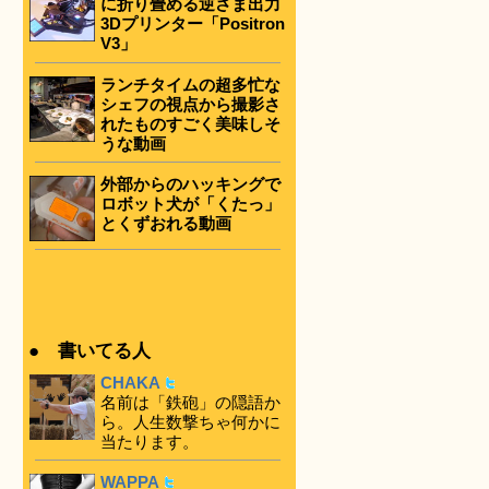
に折り畳める逆さま出力
3Dプリンター「Positron
V3」
ランチタイムの超多忙な
シェフの視点から撮影さ
れたものすごく美味しそ
うな動画
外部からのハッキングで
ロボット犬が「くたっ」
とくずおれる動画
● 書いてる人
CHAKA
名前は「鉄砲」の隠語か
ら。人生数撃ちゃ何かに
当たります。
WAPPA