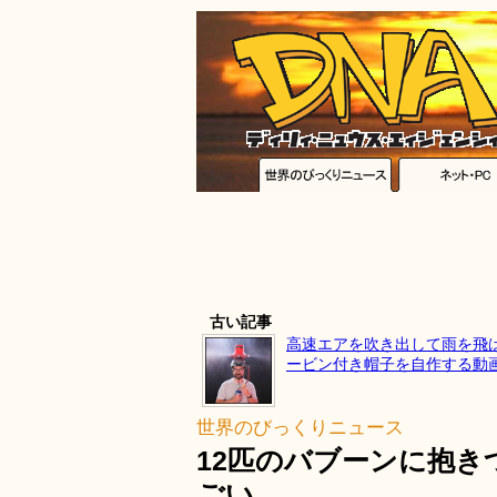
古い記事
高速エアを吹き出して雨を飛
ービン付き帽子を自作する動
世界のびっくりニュース
12匹のバブーンに抱
ごい