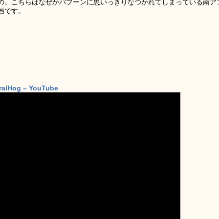
の。こちらはなぜかバブーンに思いっきりなつかれてしまっている南ア
画です。
iralHog – YouTube