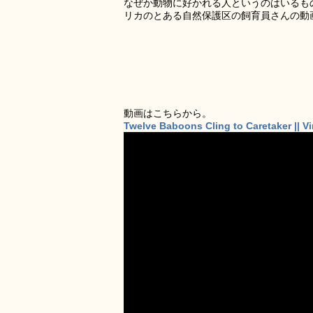
なぜか動物に好かれる人というのはいるも
リカのとある自然保護区の飼育員さんの動
動画はこちらから。
Twelve Baboons Cling to Caretaker || V