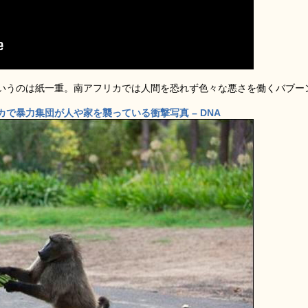
いうのは紙一重。南アフリカでは人間を恐れず色々な悪さを働くバブー
で暴力集団が人や家を襲っている衝撃写真 – DNA