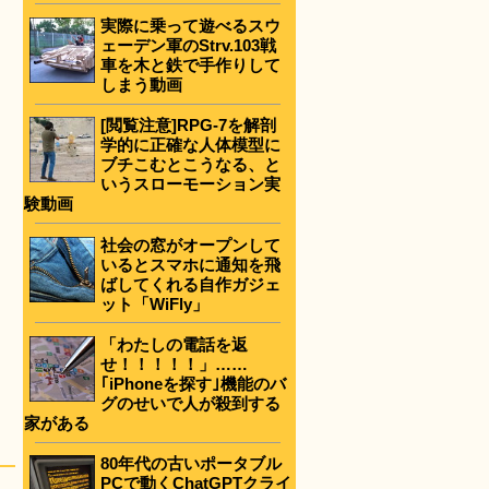
実際に乗って遊べるスウ
ェーデン軍のStrv.103戦
車を木と鉄で手作りして
しまう動画
[閲覧注意]RPG-7を解剖
学的に正確な人体模型に
ブチこむとこうなる、と
いうスローモーション実
験動画
社会の窓がオープンして
いるとスマホに通知を飛
ばしてくれる自作ガジェ
ット「WiFly」
「わたしの電話を返
せ！！！！！」……
｢iPhoneを探す｣機能のバ
グのせいで人が殺到する
家がある
80年代の古いポータブル
PCで動くChatGPTクライ