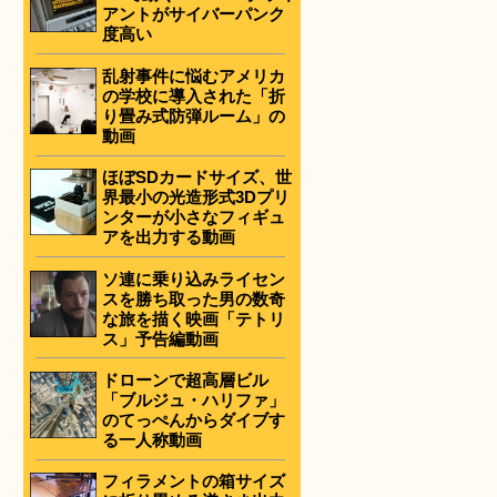
アントがサイバーパンク
度高い
乱射事件に悩むアメリカ
の学校に導入された「折
り畳み式防弾ルーム」の
動画
ほぼSDカードサイズ、世
界最小の光造形式3Dプリ
ンターが小さなフィギュ
アを出力する動画
ソ連に乗り込みライセン
スを勝ち取った男の数奇
な旅を描く映画「テトリ
ス」予告編動画
ドローンで超高層ビル
「ブルジュ・ハリファ」
のてっぺんからダイブす
る一人称動画
フィラメントの箱サイズ