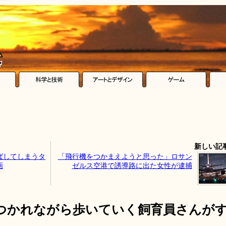
新しい記
ばしてしまうタ
「飛行機をつかまえようと思った」ロサン
画
ゼルス空港で誘導路に出た女性が逮捕
きつかれながら歩いていく飼育員さんが