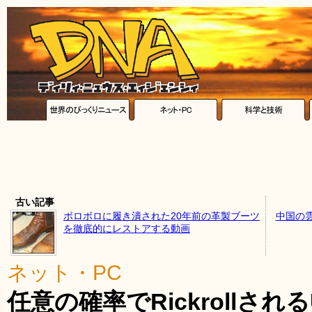
古い記事
ボロボロに履き潰された20年前の革製ブーツ
中国の
を徹底的にレストアする動画
ネット・PC
任意の確率でRickrollさ