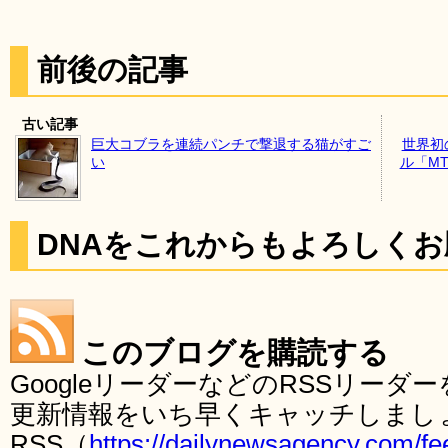
前後の記事
古い記事
巨大コブラを連続パンチで撃退する猫がすご
世界初
い
ル「M
DNAをこれからもよろしく
このブログを購読する
GoogleリーダーなどのRSSリー
更新情報をいち早くキャッチしまし
RSS（
https://dailynewsagency.com/fe