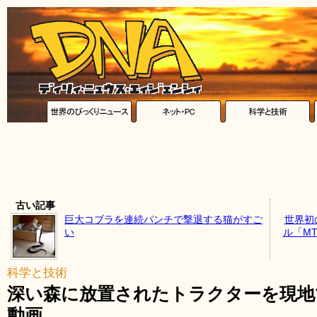
古い記事
巨大コブラを連続パンチで撃退する猫がすご
世界初
い
ル「M
科学と技術
深い森に放置されたトラクターを現地
動画