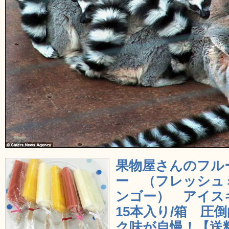
果物屋さんのフル
ー （フレッシュ
ンゴー） アイス
15本入り/箱 圧
ク味が自慢！【送