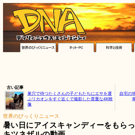
古い記事
巣穴で待つたくさんの子どもたちにエサを運
自宅の
ぶリカオンをすぐ近くで撮影した貴重な4K映
像
世界のびっくりニュース
暑い日にアイスキャンディーをもら
キツネザルの動画