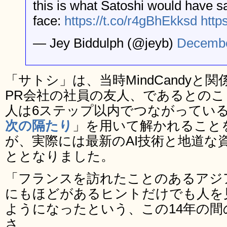
this is what Satoshi would have sa
face:
https://t.co/r4gBhEkksd
http
— Jey Biddulph (@jeyb)
Decembe
「サトシ」は、当時MindCandyと
PR会社の社員の友人、であるとの
人は6ステップ以内でつながってい
次の隔たり
」を用いて解かれること
が、実際には最新のAI技術と地道な
ととなりました。
「フランスを訪れたことのあるアジ
にもほどがあるヒントだけでも人を
ようになったという、この14年の間
さ。