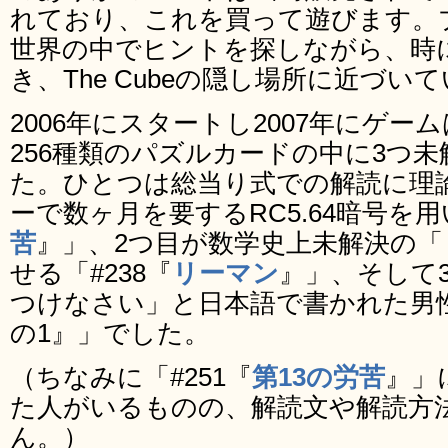
れており、これを買って遊びます。
世界の中でヒントを探しながら、時
き、The Cubeの隠し場所に近づい
2006年にスタートし2007年にゲ
256種類のパズルカードの中に3つ
た。ひとつは総当り式での解読に理
ーで数ヶ月を要するRC5.64暗号を用
苦
』」、2つ目が数学史上未解決の「
せる「#238『
リーマン
』」、そして
つけなさい」と日本語で書かれた男性の
の1』」でした。
（ちなみに「#251『
第13の労苦
』」
た人がいるものの、解読文や解読方
ん。）