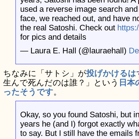
used a reverse image search and n
face, we reached out, and have no
the real Satoshi. Check out
https
for pics and details
— Laura E. Hall (@lauraehall)
De
ちなみに「サトシ」が
投げかけるは
生んで死んだのは誰？」という
日本
ったそうです
。
Okay, so you found Satoshi, but in
years he (and I) forgot exactly 
to say. But I still have the emails