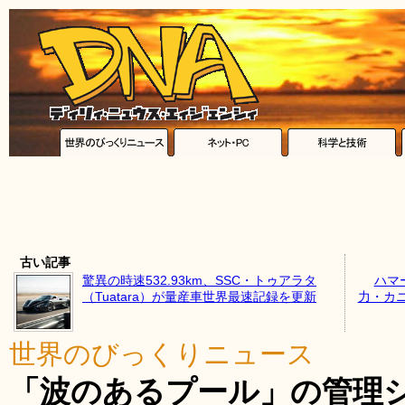
古い記事
驚異の時速532.93km、SSC・トゥアラタ
ハマ
（Tuatara）が量産車世界最速記録を更新
力・カ
世界のびっくりニュース
「波のあるプール」の管理