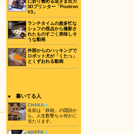
に折り畳める逆さま出力
3Dプリンター「Positron
V3」
ランチタイムの超多忙な
シェフの視点から撮影さ
れたものすごく美味しそ
うな動画
外部からのハッキングで
ロボット犬が「くたっ」
とくずおれる動画
● 書いてる人
CHAKA
名前は「鉄砲」の隠語か
ら。人生数撃ちゃ何かに
当たります。
WAPPA