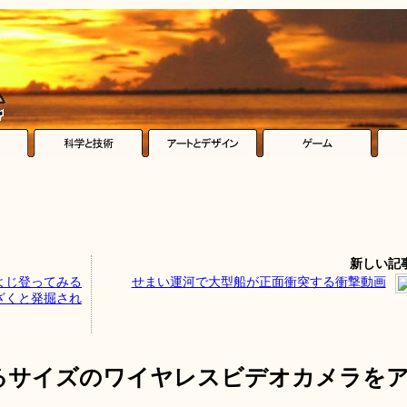
新しい記
よじ登ってみる
せまい運河で大型船が正面衝突する衝撃動画
ざくと発掘され
るサイズのワイヤレスビデオカメラを