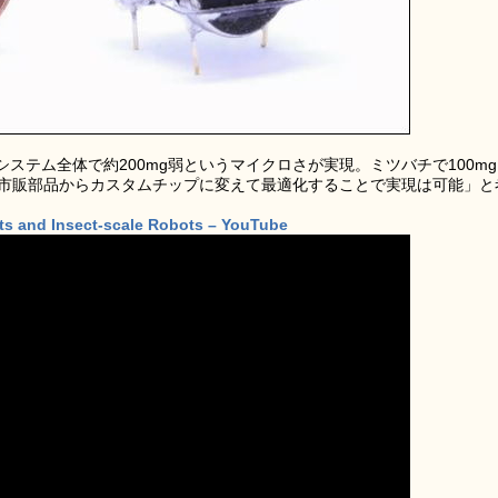
ステム全体で約200mg弱というマイクロさが実現。ミツバチで100mg
「市販部品からカスタムチップに変えて最適化することで実現は可能」と
ects and Insect-scale Robots – YouTube