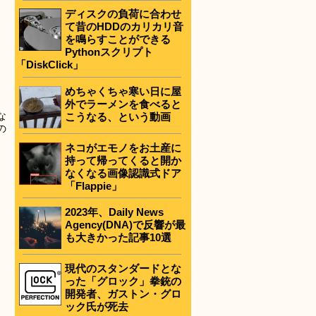
ディスクの負荷に合わせ
て昔のHDDのカリカリ音
を鳴らすことができる
Pythonスクリプト
「DiskClick」
めちゃくちゃ寒い日に屋
外でラーメンを食べると
な
こうなる、という動画
の
ネコがエモノをお土産に
持って帰ってくると開か
なくなる画像認識式ドア
「Flappie」
2023年、Daily News
Agency(DNA)で反響が最
も大きかった記事10選
現代のスタンダードとな
った「グロック」拳銃の
開発者、ガストン・グロ
ック氏が死去