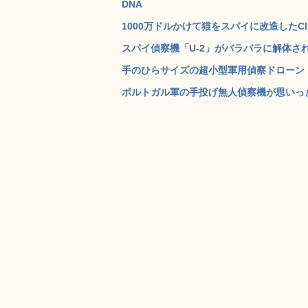
DNA
1000万ドルかけて猫をスパイに改造したCI
スパイ偵察機「U-2」がバラバラに解体され
手のひらサイズの超小型軍用偵察ドローン「Blac
ポルトガル軍の手投げ無人偵察機が思いっきり