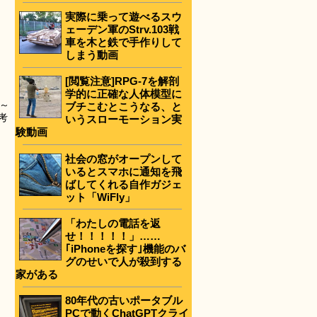
実際に乗って遊べるスウ
ェーデン軍のStrv.103戦
車を木と鉄で手作りして
しまう動画
[閲覧注意]RPG-7を解剖
学的に正確な人体模型に
～
ブチこむとこうなる、と
考
いうスローモーション実
験動画
社会の窓がオープンして
いるとスマホに通知を飛
ばしてくれる自作ガジェ
ット「WiFly」
「わたしの電話を返
せ！！！！！」……
｢iPhoneを探す｣機能のバ
グのせいで人が殺到する
家がある
80年代の古いポータブル
PCで動くChatGPTクライ