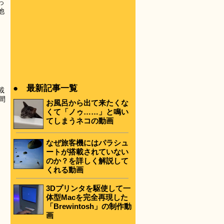
っ
他
● 最新記事一覧
載
間
お風呂から出て来たくな
くて「ノゥ……」と鳴い
てしまうネコの動画
なぜ旅客機にはパラシュ
ートが搭載されていない
のか？を詳しく解説して
くれる動画
3Dプリンタを駆使して一
体型Macを完全再現した
「Brewintosh」の制作動
画