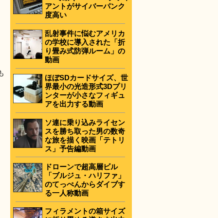
アントがサイバーパンク
度高い
乱射事件に悩むアメリカ
の学校に導入された「折
り畳み式防弾ルーム」の
動画
も
ほぼSDカードサイズ、世
界最小の光造形式3Dプリ
ンターが小さなフィギュ
アを出力する動画
ソ連に乗り込みライセン
スを勝ち取った男の数奇
な旅を描く映画「テトリ
ス」予告編動画
ドローンで超高層ビル
「ブルジュ・ハリファ」
のてっぺんからダイブす
る一人称動画
フィラメントの箱サイズ