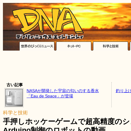
古い記事
NASAが開発した宇宙の匂いのする香水
釣り上
「Eau de Space」が登場
科学と技術
手押しホッケーゲームで超高精度のシ
Arduino制御のロボットの動画