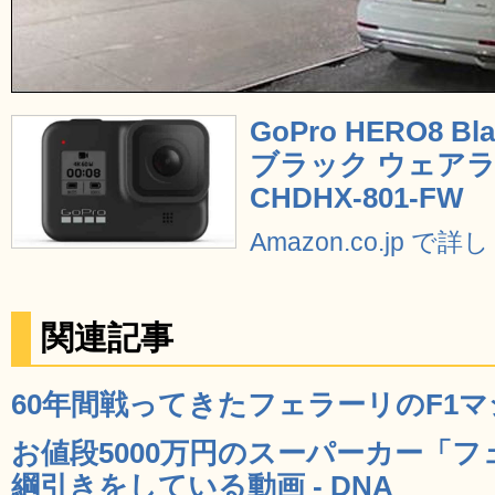
GoPro HERO8 
ブラック ウェアラ
CHDHX-801-FW
Amazon.co.jp で
関連記事
60年間戦ってきたフェラーリのF1マシ
お値段5000万円のスーパーカー「フ
綱引きをしている動画 - DNA