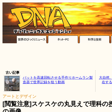
古い記事
バットを高速回転させる手作りホームラン製
大自然
造器で世界記録を狙う動画
在する
アートとデザイン
[閲覧注意]スケスケの丸見えで理科の
の画像