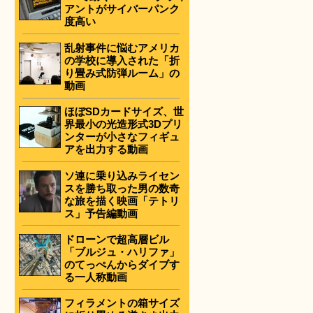
アントがサイバーパンク
度高い
乱射事件に悩むアメリカ
の学校に導入された「折
り畳み式防弾ルーム」の
動画
ほぼSDカードサイズ、世
界最小の光造形式3Dプリ
ンターが小さなフィギュ
アを出力する動画
ソ連に乗り込みライセン
スを勝ち取った男の数奇
な旅を描く映画「テトリ
ス」予告編動画
ドローンで超高層ビル
「ブルジュ・ハリファ」
のてっぺんからダイブす
る一人称動画
フィラメントの箱サイズ