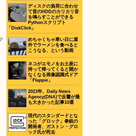
ディスクの負荷に合わせ
て昔のHDDのカリカリ音
を鳴らすことができる
Pythonスクリプト
「DiskClick」
が
めちゃくちゃ寒い日に屋
外でラーメンを食べると
こうなる、という動画
ネコがエモノをお土産に
持って帰ってくると開か
なくなる画像認識式ドア
「Flappie」
2023年、Daily News
Agency(DNA)で反響が最
も大きかった記事10選
現代のスタンダードとな
った「グロック」拳銃の
開発者、ガストン・グロ
ック氏が死去