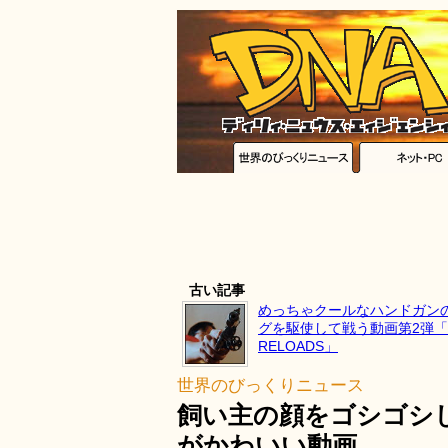
古い記事
めっちゃクールなハンドガン
グを駆使して戦う動画第2弾「Ta
RELOADS」
世界のびっくりニュース
飼い主の顔をゴシゴシ
がかわいい動画