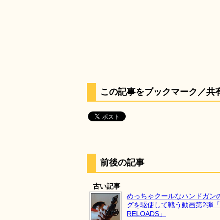
この記事をブックマーク／共
前後の記事
古い記事
めっちゃクールなハンドガン
グを駆使して戦う動画第2弾「Ta
RELOADS」