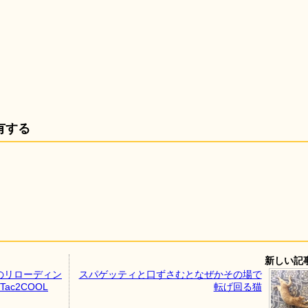
有する
新しい記
のリローディン
スパゲッティと口ずさむとなぜかその場で
c2COOL
転げ回る猫