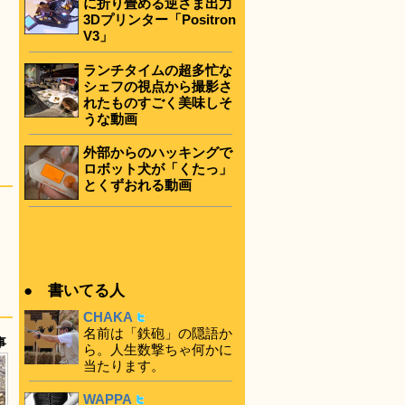
に折り畳める逆さま出力
3Dプリンター「Positron
V3」
ランチタイムの超多忙な
シェフの視点から撮影さ
れたものすごく美味しそ
うな動画
外部からのハッキングで
ロボット犬が「くたっ」
とくずおれる動画
● 書いてる人
CHAKA
名前は「鉄砲」の隠語か
事
ら。人生数撃ちゃ何かに
当たります。
WAPPA