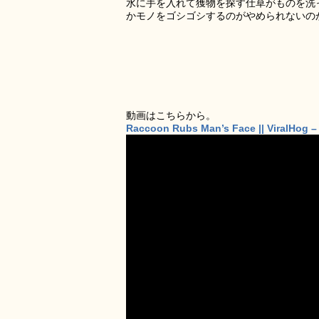
水に手を入れて獲物を探す仕草がものを洗
かモノをゴシゴシするのがやめられないの
動画はこちらから。
Raccoon Rubs Man’s Face || ViralHog 