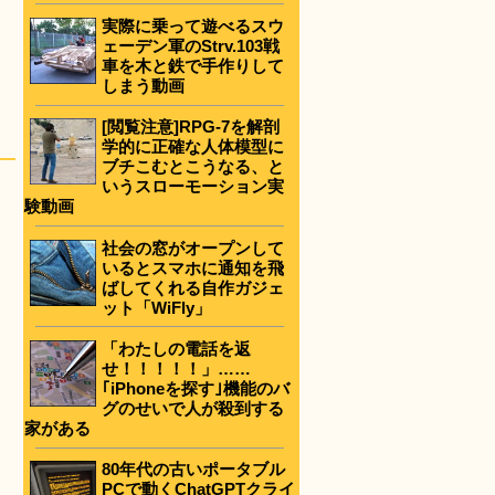
実際に乗って遊べるスウ
ェーデン軍のStrv.103戦
車を木と鉄で手作りして
しまう動画
[閲覧注意]RPG-7を解剖
学的に正確な人体模型に
ブチこむとこうなる、と
いうスローモーション実
験動画
社会の窓がオープンして
いるとスマホに通知を飛
ばしてくれる自作ガジェ
ット「WiFly」
「わたしの電話を返
せ！！！！！」……
｢iPhoneを探す｣機能のバ
グのせいで人が殺到する
家がある
80年代の古いポータブル
PCで動くChatGPTクライ