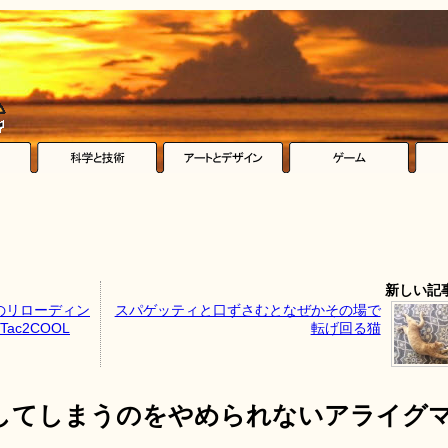
新しい記
のリローディン
スパゲッティと口ずさむとなぜかその場で
c2COOL
転げ回る猫
してしまうのをやめられないアライグ