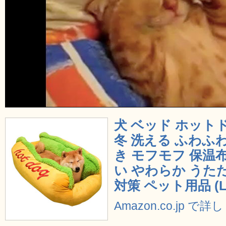
犬 ベッド ホット
冬 洗える ふわふ
き モフモフ 保温
い やわらか うた
対策 ペット用品 (L
Amazon.co.jp で