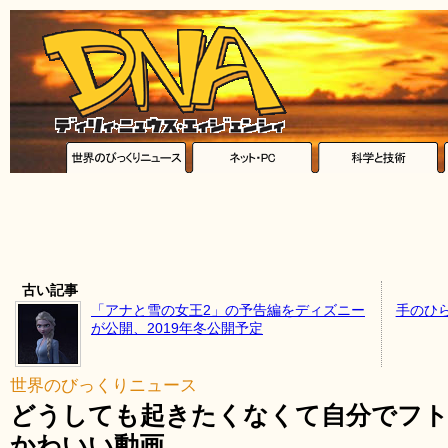
古い記事
「アナと雪の女王2」の予告編をディズニー
手のひ
が公開、2019年冬公開予定
世界のびっくりニュース
どうしても起きたくなくて自分でフ
かわいい動画