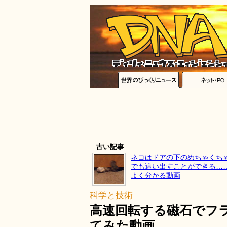
古い記事
ネコはドアの下のめちゃくち
でも這い出すことができる…
よく分かる動画
科学と技術
高速回転する磁石でフ
てみた動画