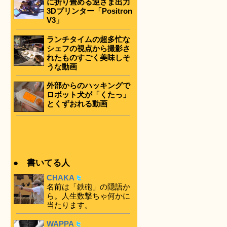
に折り畳める逆さま出力
3Dプリンター「Positron
V3」
ランチタイムの超多忙な
シェフの視点から撮影さ
れたものすごく美味しそ
うな動画
外部からのハッキングで
ロボット犬が「くたっ」
とくずおれる動画
● 書いてる人
CHAKA
名前は「鉄砲」の隠語か
ら。人生数撃ちゃ何かに
当たります。
WAPPA