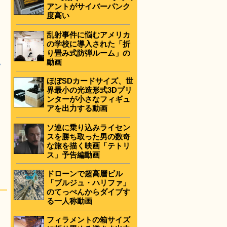
アントがサイバーパンク
度高い
乱射事件に悩むアメリカ
の学校に導入された「折
り畳み式防弾ルーム」の
動画
ッ
ほぼSDカードサイズ、世
界最小の光造形式3Dプリ
ンターが小さなフィギュ
アを出力する動画
ソ連に乗り込みライセン
スを勝ち取った男の数奇
な旅を描く映画「テトリ
ス」予告編動画
ドローンで超高層ビル
「ブルジュ・ハリファ」
のてっぺんからダイブす
る一人称動画
フィラメントの箱サイズ