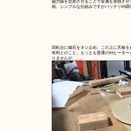
磁力線を交差させることで金属を加熱させる
画。シンプルな仕組みですがバッチリIH調
回転台に磁石をネジ止め。この上に天板を
有利とのこと。もっとも普通のIHヒータ
りませんが……。