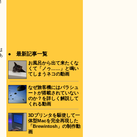
動
は
● 最新記事一覧
あ
お風呂から出て来たくな
くて「ノゥ……」と鳴い
てしまうネコの動画
なぜ旅客機にはパラシュ
ートが搭載されていない
のか？を詳しく解説して
くれる動画
3Dプリンタを駆使して一
体型Macを完全再現した
「Brewintosh」の制作動
画