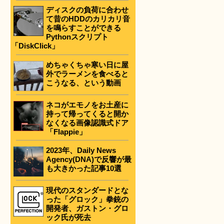
ディスクの負荷に合わせ
て昔のHDDのカリカリ音
を鳴らすことができる
Pythonスクリプト
「DiskClick」
めちゃくちゃ寒い日に屋
外でラーメンを食べると
こうなる、という動画
ネコがエモノをお土産に
持って帰ってくると開か
なくなる画像認識式ドア
「Flappie」
2023年、Daily News
Agency(DNA)で反響が最
も大きかった記事10選
現代のスタンダードとな
った「グロック」拳銃の
開発者、ガストン・グロ
ック氏が死去