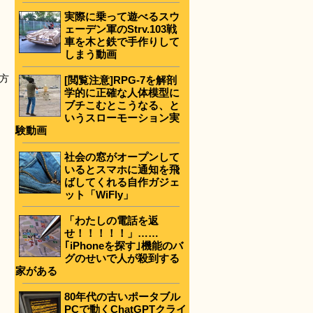
実際に乗って遊べるスウ
ェーデン軍のStrv.103戦
車を木と鉄で手作りして
しまう動画
方
[閲覧注意]RPG-7を解剖
学的に正確な人体模型に
ブチこむとこうなる、と
いうスローモーション実
験動画
社会の窓がオープンして
いるとスマホに通知を飛
ばしてくれる自作ガジェ
ット「WiFly」
「わたしの電話を返
せ！！！！！」……
｢iPhoneを探す｣機能のバ
グのせいで人が殺到する
家がある
80年代の古いポータブル
PCで動くChatGPTクライ