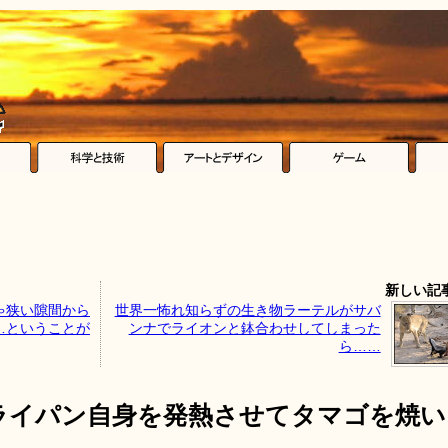
新しい記
ゃ狭い隙間から
世界一怖れ知らずの生き物ラーテルがサバ
…ということが
ンナでライオンと鉢合わせしてしまった
ら……
ライパン自身を発熱させてタマゴを焼い