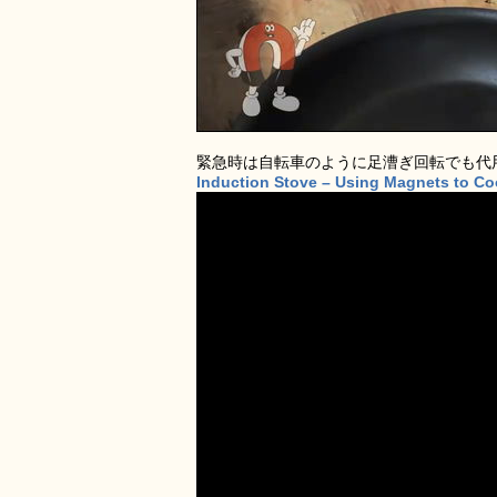
緊急時は自転車のように足漕ぎ回転でも代
Induction Stove – Using Magnets to C