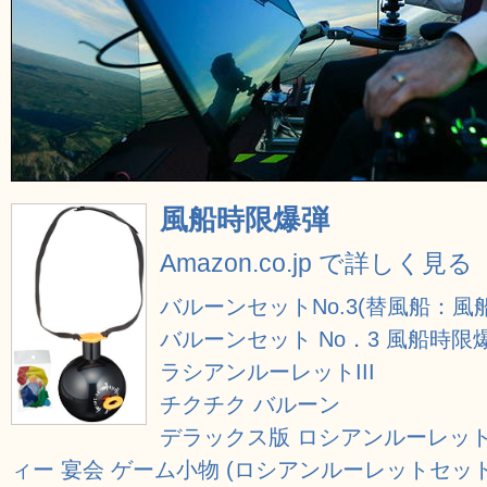
風船時限爆弾
Amazon.co.jp で詳しく見る
バルーンセットNo.3(替風船：風
バルーンセット No．3 風船時限
ラシアンルーレットIII
チクチク バルーン
デラックス版 ロシアンルーレット
ィー 宴会 ゲーム小物 (ロシアンルーレットセット