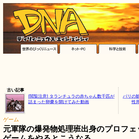
古い記事
[閲覧注意] タランチュラの赤ちゃん数千匹が
パリの
詰まった卵嚢を開けてみた動画
性
ゲーム
元軍隊の爆発物処理班出身のプロフェ
ゲームをやるとこうなる