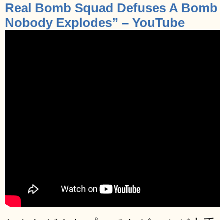
Real Bomb Squad Defuses A Bomb I
Nobody Explodes” – YouTube