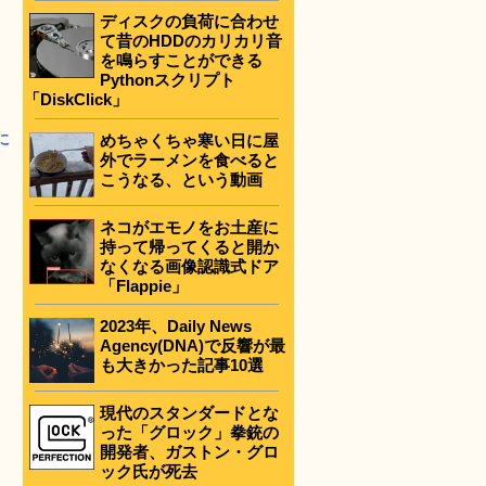
ディスクの負荷に合わせ
て昔のHDDのカリカリ音
を鳴らすことができる
Pythonスクリプト
「DiskClick」
に
めちゃくちゃ寒い日に屋
外でラーメンを食べると
こうなる、という動画
ネコがエモノをお土産に
持って帰ってくると開か
なくなる画像認識式ドア
「Flappie」
2023年、Daily News
Agency(DNA)で反響が最
も大きかった記事10選
現代のスタンダードとな
った「グロック」拳銃の
開発者、ガストン・グロ
ック氏が死去