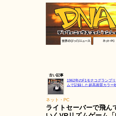
古い記事
1962年のF1モナコグランプリ
ムで記録した超高画質カラー
ネット・PC
ライトセーバーで飛ん
いくVRリズムゲーム「Be