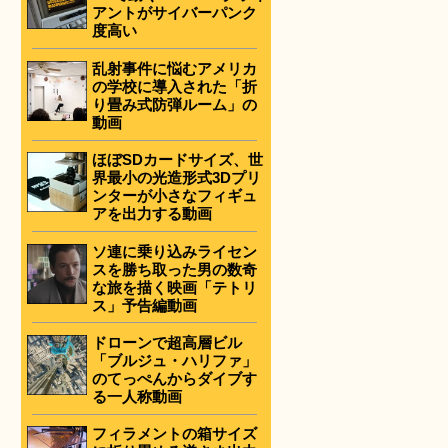
アントがサイバーパンク
度高い
乱射事件に悩むアメリカ
の学校に導入された「折
り畳み式防弾ルーム」の
動画
ほぼSDカードサイズ、世
界最小の光造形式3Dプリ
ンターが小さなフィギュ
アを出力する動画
ソ連に乗り込みライセン
スを勝ち取った男の数奇
な旅を描く映画「テトリ
ス」予告編動画
ドローンで超高層ビル
「ブルジュ・ハリファ」
のてっぺんからダイブす
る一人称動画
フィラメントの箱サイズ