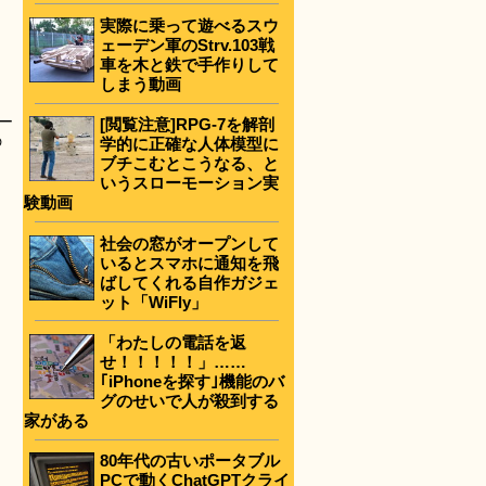
実際に乗って遊べるスウ
ェーデン軍のStrv.103戦
車を木と鉄で手作りして
しまう動画
ー
[閲覧注意]RPG-7を解剖
の
学的に正確な人体模型に
ブチこむとこうなる、と
いうスローモーション実
験動画
社会の窓がオープンして
いるとスマホに通知を飛
ばしてくれる自作ガジェ
ット「WiFly」
「わたしの電話を返
せ！！！！！」……
｢iPhoneを探す｣機能のバ
グのせいで人が殺到する
家がある
80年代の古いポータブル
PCで動くChatGPTクライ