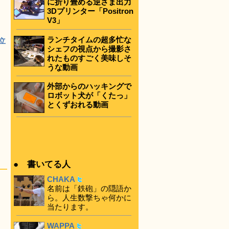
に折り畳める逆さま出力
3Dプリンター「Positron
V3」
ランチタイムの超多忙な
み立
シェフの視点から撮影さ
れたものすごく美味しそ
うな動画
外部からのハッキングで
ロボット犬が「くたっ」
とくずおれる動画
● 書いてる人
CHAKA
名前は「鉄砲」の隠語か
ら。人生数撃ちゃ何かに
当たります。
WAPPA