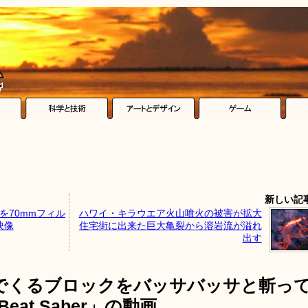
新しい記
を70mmフィル
ハワイ・キラウエア火山噴火の被害が拡大
映像
住宅街に出来た巨大亀裂から溶岩流が溢れ
出す
でくるブロックをバッサバッサと斬っ
at Saber」の動画