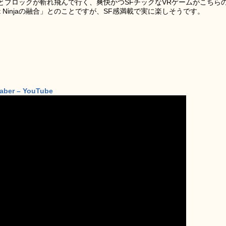
とブロックが斬れ飛んで行く、爽快かつSFチックなVRゲームがこちら
oとFruit Ninjaの融合」とのことですが、SF感満載で実に楽しそうです。
aber – YouTube