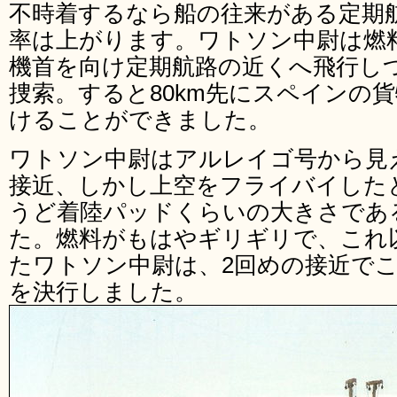
不時着するなら船の往来がある定期
率は上がります。ワトソン中尉は燃
機首を向け定期航路の近くへ飛行し
捜索。すると80km先にスペインの
けることができました。
ワトソン中尉はアルレイゴ号から見
接近、しかし上空をフライバイした
うど着陸パッドくらいの大きさであ
た。燃料がもはやギリギリで、これ
たワトソン中尉は、2回めの接近で
を決行しました。