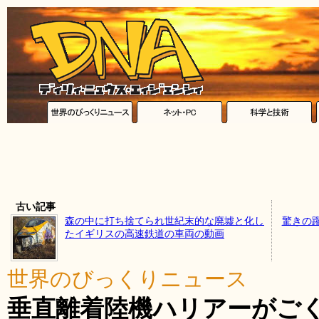
古い記事
森の中に打ち捨てられ世紀末的な廃墟と化し
驚きの
たイギリスの高速鉄道の車両の動画
世界のびっくりニュース
垂直離着陸機ハリアーがご