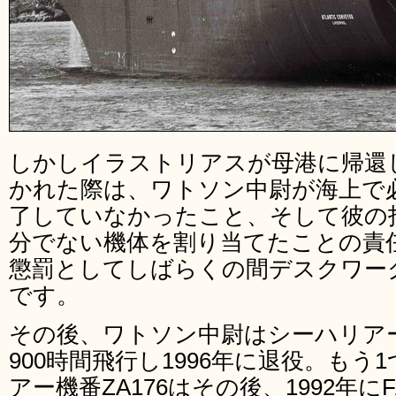
しかしイラストリアスが母港に帰還
かれた際は、ワトソン中尉が海上で必
了していなかったこと、そして彼の
分でない機体を割り当てたことの責
懲罰としてしばらくの間デスクワー
です。
その後、ワトソン中尉はシーハリアーで2
900時間飛行し1996年に退役。も
アー機番ZA176はその後、1992年にF