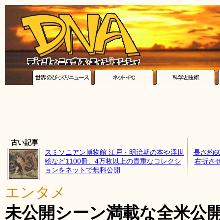
古い記事
スミソニアン博物館 江戸・明治期の本や浮世
長さ約6
絵など1100冊、4万枚以上の貴重なコレクシ
右折さ
ョンをネットで無料公開
エンタメ
未公開シーン満載な全米公