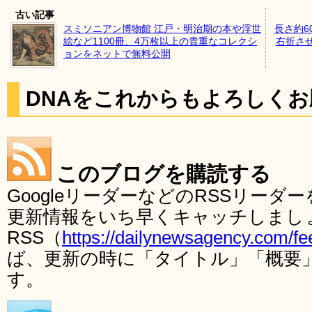
古い記事
スミソニアン博物館 江戸・明治期の本や浮世
長さ約6
絵など1100冊、4万枚以上の貴重なコレクシ
右折さ
ョンをネットで無料公開
DNAをこれからもよろしく
このブログを購読する
GoogleリーダーなどのRSSリー
更新情報をいち早くキャッチしまし
RSS（
https://dailynewsagency.com/fe
ば、更新の時に「タイトル」「概要
す。