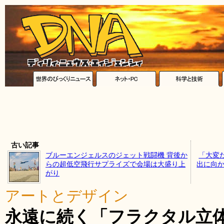
古い記事
ブルーエンジェルスのジェット戦闘機 背後か
「大変
らの超低空飛行サプライズで会場は大盛り上
出に向か
がり
アートとデザイン
永遠に続く「フラクタル立