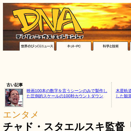
古い記事
映画100本の数字を言うシーンのみで製作し
木星軌
た圧倒的スケールの100秒カウントダウン
した観
エンタメ
チャド・スタエルスキ監督