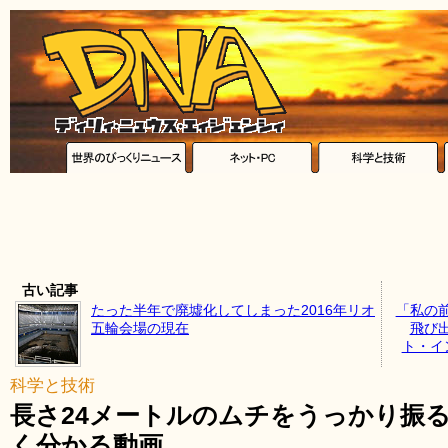
古い記事
たった半年で廃墟化してしまった2016年リオ
「私の
五輪会場の現在
飛び
ト・イ
科学と技術
長さ24メートルのムチをうっかり振
く分かる動画