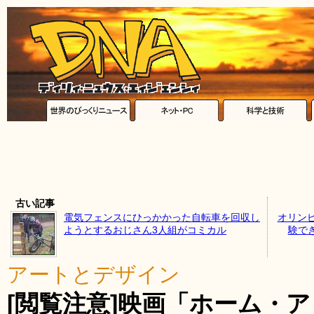
古い記事
電気フェンスにひっかかった自転車を回収し
オリン
ようとするおじさん3人組がコミカル
験でき
アートとデザイン
[閲覧注意]映画「ホーム・