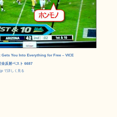
 Gets You Into Everything for Free – VICE
全反射ベスト 6687
o.jp で詳しく見る