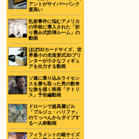
アントがサイバーパンク
度高い
乱射事件に悩むアメリカ
の学校に導入された「折
り畳み式防弾ルーム」の
動画
ほぼSDカードサイズ、世
界最小の光造形式3Dプリ
ンターが小さなフィギュ
アを出力する動画
ソ連に乗り込みライセン
スを勝ち取った男の数奇
な旅を描く映画「テトリ
ス」予告編動画
ドローンで超高層ビル
「ブルジュ・ハリファ」
のてっぺんからダイブす
る一人称動画
フィラメントの箱サイズ