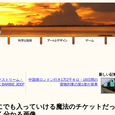
新しい記
クストリーム・
中国発ロンドン行き1万2千キロ・18日間の
ARBIE JEEP
貨物列車の第1便が発車
にでも入っていける魔法のチケットだ
く分かる画像