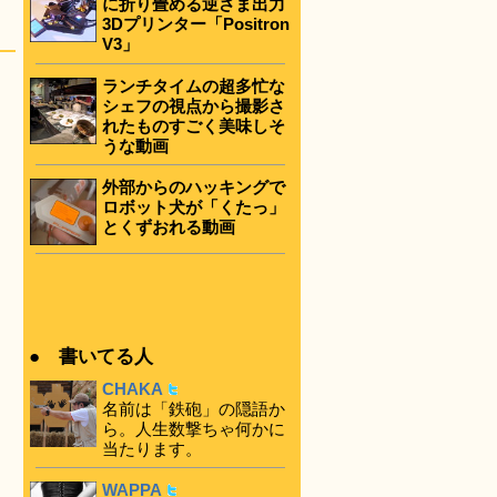
に折り畳める逆さま出力
3Dプリンター「Positron
V3」
ランチタイムの超多忙な
シェフの視点から撮影さ
れたものすごく美味しそ
うな動画
外部からのハッキングで
ロボット犬が「くたっ」
とくずおれる動画
● 書いてる人
CHAKA
名前は「鉄砲」の隠語か
ら。人生数撃ちゃ何かに
当たります。
WAPPA