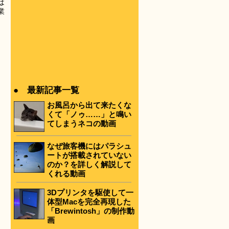
は
業
● 最新記事一覧
お風呂から出て来たくな
くて「ノゥ……」と鳴い
てしまうネコの動画
なぜ旅客機にはパラシュ
ートが搭載されていない
のか？を詳しく解説して
くれる動画
3Dプリンタを駆使して一
体型Macを完全再現した
「Brewintosh」の制作動
画