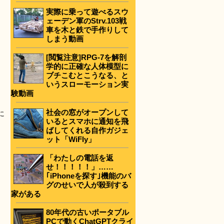
実際に乗って遊べるスウ
ェーデン軍のStrv.103戦
車を木と鉄で手作りして
しまう動画
[閲覧注意]RPG-7を解剖
学的に正確な人体模型に
ブチこむとこうなる、と
いうスローモーション実
験動画
社会の窓がオープンして
に
いるとスマホに通知を飛
ばしてくれる自作ガジェ
ット「WiFly」
「わたしの電話を返
せ！！！！！」……
｢iPhoneを探す｣機能のバ
グのせいで人が殺到する
家がある
80年代の古いポータブル
PCで動くChatGPTクライ