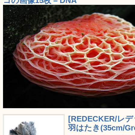
コの画像15枚 – DNA
[REDECKER/
羽はたき(35cm/Gre