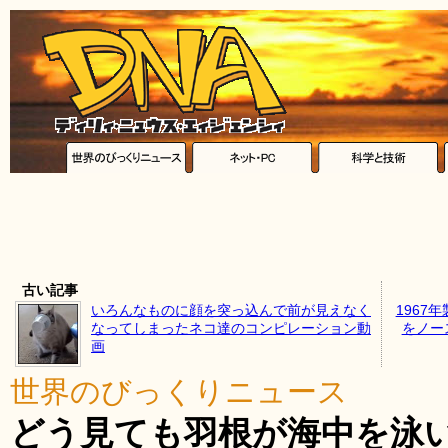
古い記事
いろんなものに顔を突っ込んで前が見えなく
1967
なってしまったネコ達のコンピレーション動
をノー
画
世界のびっくりニュース
どう見ても羽根が海中を泳