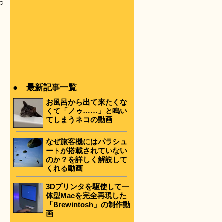
っ
こ
● 最新記事一覧
お風呂から出て来たくな
くて「ノゥ……」と鳴い
てしまうネコの動画
なぜ旅客機にはパラシュ
ートが搭載されていない
のか？を詳しく解説して
くれる動画
3Dプリンタを駆使して一
体型Macを完全再現した
「Brewintosh」の制作動
画