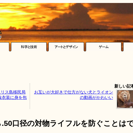
新しい記
エリス島移民局
お互いが大好きで仕方がない犬とライオン
族衣装に身を包
の動画がかわいい
すら.50口径の対物ライフルを防ぐことは