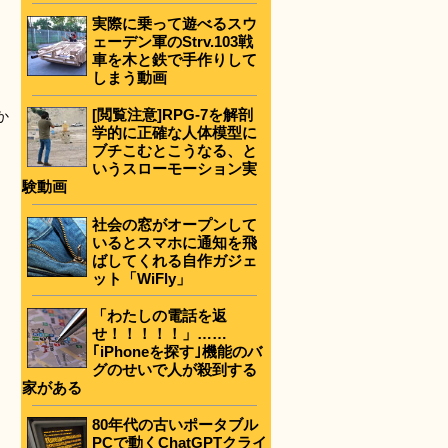
実際に乗って遊べるスウ
ェーデン軍のStrv.103戦
車を木と鉄で手作りして
しまう動画
[閲覧注意]RPG-7を解剖
か
学的に正確な人体模型に
ブチこむとこうなる、と
いうスローモーション実
験動画
社会の窓がオープンして
いるとスマホに通知を飛
ばしてくれる自作ガジェ
ット「WiFly」
「わたしの電話を返
せ！！！！！」……
｢iPhoneを探す｣機能のバ
グのせいで人が殺到する
家がある
80年代の古いポータブル
PCで動くChatGPTクライ