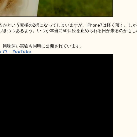
かという究極の2択になってしまいますが、iPhone7は軽く薄く、しか
づきつつあるよう。いつか本当に50口径を止められる日が来るのかもし
、興味深い実験も同時に公開されています。
ne 7? – YouTube