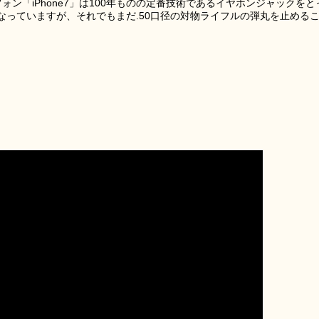
フォン「iPhone7」は100年ものの定番技術であるイヤホンジャックをと
なっていますが、それでもまだ.50口径の対物ライフルの弾丸を止める