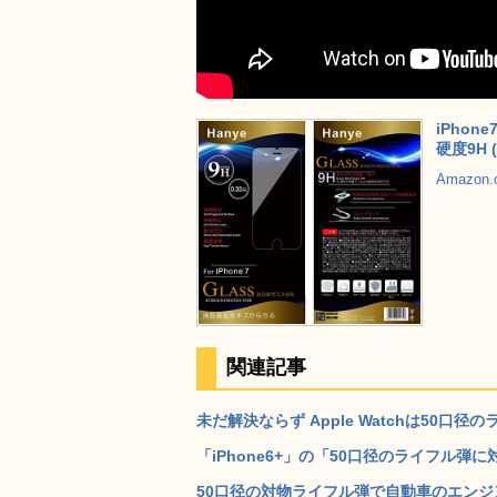
iPhon
硬度9H (
Amazon
関連記事
未だ解決ならず Apple Watchは50口径
「iPhone6+」の「50口径のライフル弾
50口径の対物ライフル弾で自動車のエンジン