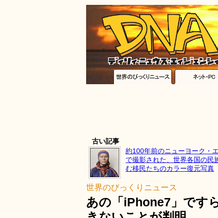
古い記事
約100年前のニューヨーク・
で撮影された、世界各国の民
む移民たちのカラー復元写真
世界のびっくりニュース
あの「iPhone7」で
きないことが判明