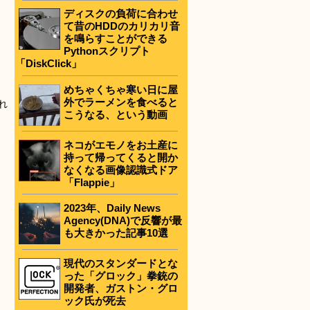
ディスクの負荷に合わせ
て昔のHDDのカリカリ音
を鳴らすことができる
Pythonスクリプト
「DiskClick」
めちゃくちゃ寒い日に屋
外でラーメンを食べると
れ
こうなる、という動画
ネコがエモノをお土産に
持って帰ってくると開か
なくなる画像認識式ドア
「Flappie」
2023年、Daily News
Agency(DNA)で反響が最
も大きかった記事10選
現代のスタンダードとな
った「グロック」拳銃の
開発者、ガストン・グロ
ック氏が死去