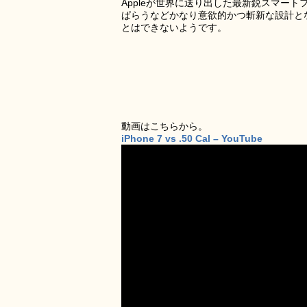
Appleが世界に送り出した最新鋭スマート
ぱらうなどかなり意欲的かつ斬新な設計と
とはできないようです。
動画はこちらから。
iPhone 7 vs .50 Cal – YouTube