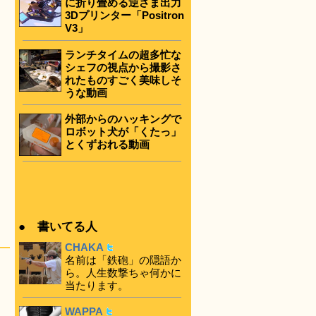
に折り畳める逆さま出力
3Dプリンター「Positron
V3」
ランチタイムの超多忙な
シェフの視点から撮影さ
れたものすごく美味しそ
うな動画
外部からのハッキングで
ロボット犬が「くたっ」
とくずおれる動画
● 書いてる人
CHAKA
名前は「鉄砲」の隠語か
ら。人生数撃ちゃ何かに
当たります。
WAPPA