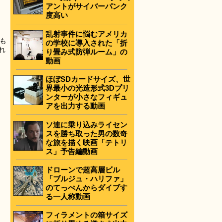
アントがサイバーパンク
度高い
乱射事件に悩むアメリカ
も
の学校に導入された「折
れ
り畳み式防弾ルーム」の
動画
ほぼSDカードサイズ、世
界最小の光造形式3Dプリ
ンターが小さなフィギュ
アを出力する動画
ソ連に乗り込みライセン
スを勝ち取った男の数奇
な旅を描く映画「テトリ
ス」予告編動画
ドローンで超高層ビル
「ブルジュ・ハリファ」
のてっぺんからダイブす
る一人称動画
フィラメントの箱サイズ