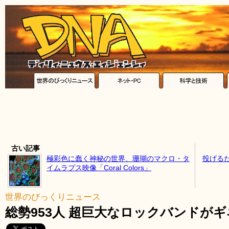
古い記事
極彩色に蠢く神秘の世界、珊瑚のマクロ・タ
投げる
イムラプス映像「Coral Colors」
世界のびっくりニュース
総勢953人 超巨大なロックバンドが