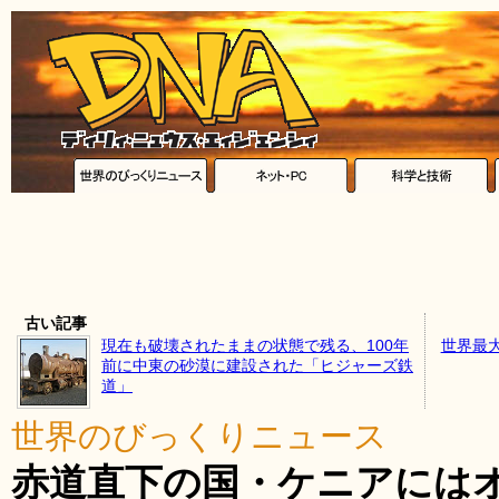
古い記事
現在も破壊されたままの状態で残る、100年
世界最
前に中東の砂漠に建設された「ヒジャーズ鉄
道」
世界のびっくりニュース
赤道直下の国・ケニアには