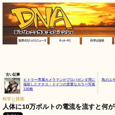
古い記事
ヒトラー専属カメラマンがプロパガンダ用に
鳥のエ
撮影したナチス・ドイツの貴重なカラー写真
130枚
科学と技術
人体に10万ボルトの電流を流すと何