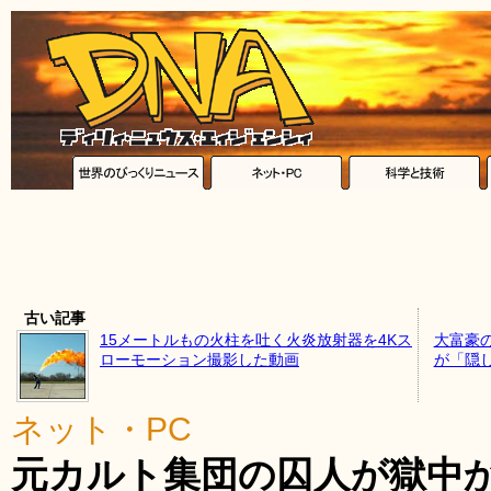
古い記事
15メートルもの火柱を吐く火炎放射器を4Kス
大富豪
ローモーション撮影した動画
が「隠
ネット・PC
元カルト集団の囚人が獄中