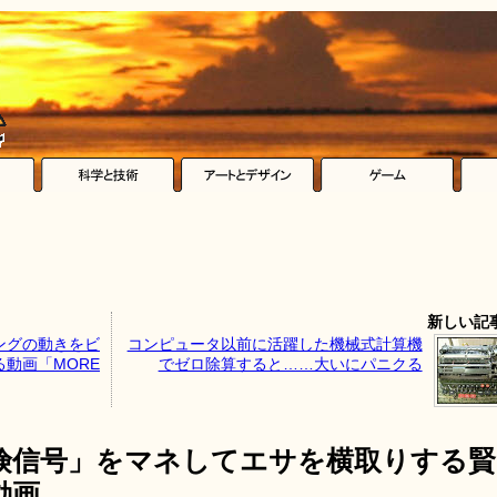
新しい記
ングの動きをビ
コンピュータ以前に活躍した機械式計算機
動画「MORE
でゼロ除算すると……大いにパニクる
険信号」をマネしてエサを横取りする賢
動画