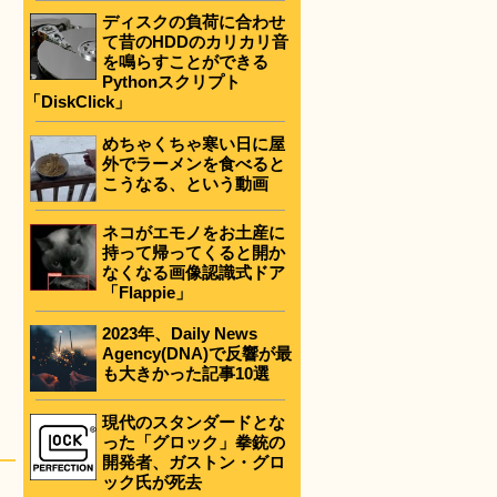
ディスクの負荷に合わせ
て昔のHDDのカリカリ音
を鳴らすことができる
Pythonスクリプト
「DiskClick」
めちゃくちゃ寒い日に屋
外でラーメンを食べると
こうなる、という動画
ネコがエモノをお土産に
持って帰ってくると開か
なくなる画像認識式ドア
「Flappie」
2023年、Daily News
Agency(DNA)で反響が最
も大きかった記事10選
現代のスタンダードとな
った「グロック」拳銃の
開発者、ガストン・グロ
ック氏が死去