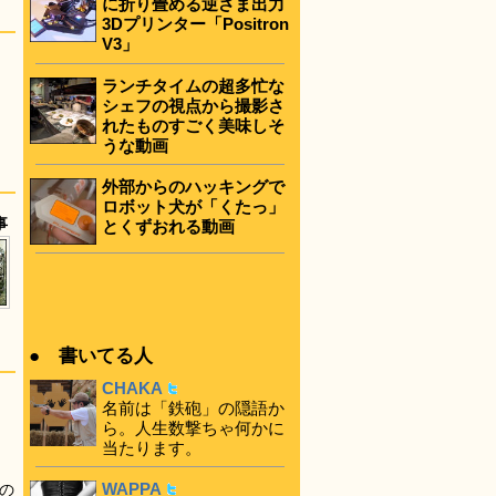
に折り畳める逆さま出力
3Dプリンター「Positron
V3」
ランチタイムの超多忙な
シェフの視点から撮影さ
れたものすごく美味しそ
うな動画
外部からのハッキングで
ロボット犬が「くたっ」
事
とくずおれる動画
● 書いてる人
CHAKA
名前は「鉄砲」の隠語か
ら。人生数撃ちゃ何かに
当たります。
WAPPA
の