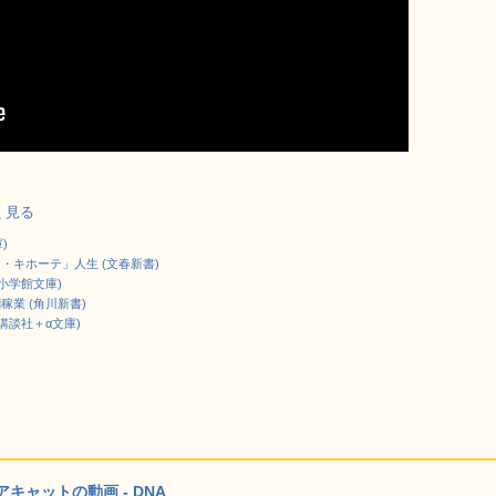
しく見る
)
・キホーテ」人生 (文春新書)
小学館文庫)
業 (角川新書)
講談社＋α文庫)
ャットの動画 - DNA