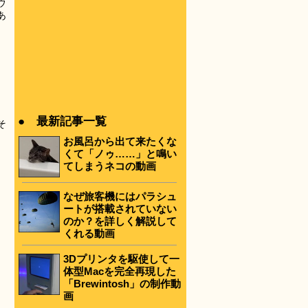
ウ
あ
● 最新記事一覧
そ
お風呂から出て来たくな
くて「ノゥ……」と鳴い
てしまうネコの動画
なぜ旅客機にはパラシュ
ートが搭載されていない
のか？を詳しく解説して
くれる動画
3Dプリンタを駆使して一
体型Macを完全再現した
「Brewintosh」の制作動
画