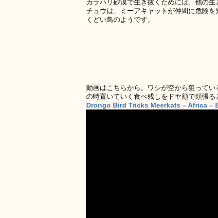
カラハリ砂漠で生き抜くためには、他の生
チュウは、ミーアキャットが仲間に危険を
くどい鳥のようです。
動画はこちらから。ワシが空から狙ってい
の時置いていく食べ残しをドヤ顔で頬張る
Drongo Bird Tricks Meerkats – Africa 