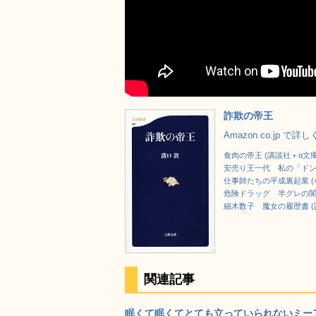
詐欺の帝王
Amazon.co.jp で詳
食肉の帝王 (講談社＋α文庫
安売り王一代 私の「ドン
仕事師たちの平成裏起業 (
危険ドラッグ 半グレの闇稼
細木数子 魔女の履歴書 (
関連記事
眠くて眠くてとても立っていられないミーアキ