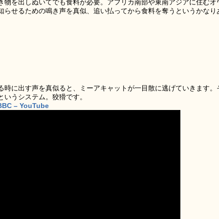
き物を出しぬいてでも食料が必要。アフリカ南部や東南アジアに住むオ
知らせるための鳴き声を真似、追い払ってから食料を奪うというかなり
る時に出す声を真似ると、ミーアキャットが一目散に逃げていきます。
というシステム。狡猾です。
– BBC – YouTube