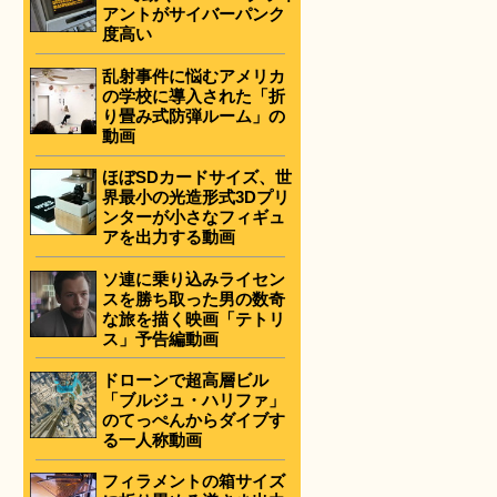
アントがサイバーパンク
度高い
乱射事件に悩むアメリカ
の学校に導入された「折
り畳み式防弾ルーム」の
動画
ほぼSDカードサイズ、世
界最小の光造形式3Dプリ
ンターが小さなフィギュ
アを出力する動画
ソ連に乗り込みライセン
スを勝ち取った男の数奇
な旅を描く映画「テトリ
ス」予告編動画
ドローンで超高層ビル
「ブルジュ・ハリファ」
のてっぺんからダイブす
る一人称動画
フィラメントの箱サイズ