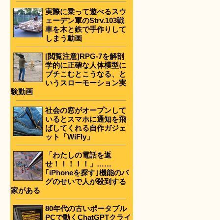
実際に乗って遊べるスウ
ェーデン軍のStrv.103戦
車を木と鉄で手作りして
しまう動画
[閲覧注意]RPG-7を解剖
学的に正確な人体模型に
ブチこむとこうなる、と
いうスローモーション実
験動画
社会の窓がオープンして
いるとスマホに通知を飛
ばしてくれる自作ガジェ
ット「WiFly」
「わたしの電話を返
せ！！！！！」……
｢iPhoneを探す｣機能のバ
グのせいで人が殺到する
家がある
80年代の古いポータブル
PCで動くChatGPTクライ