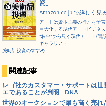
資」
Amazon.co.jp で詳しく見
アートは資本主義の行方を予言する
巨大化する現代アートビジネス
“お金”から見る現代アート (講談
ギャラリスト
腕時計投資のすすめ
関連記事
レゴ社のカスタマー・サポートは世
エであることが判明 - DNA
世界のオークションで最も高く売れ