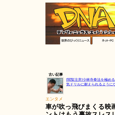
古い記事
[閲覧注意]少林寺拳法を極め
気ドリルに耐えられるように
エンタメ
車が吹っ飛びまくる映
ントはもう事故スレス