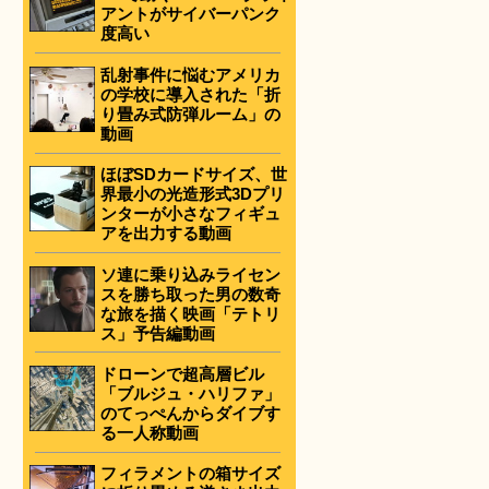
アントがサイバーパンク
度高い
乱射事件に悩むアメリカ
の学校に導入された「折
り畳み式防弾ルーム」の
動画
ほぼSDカードサイズ、世
界最小の光造形式3Dプリ
ンターが小さなフィギュ
アを出力する動画
ソ連に乗り込みライセン
スを勝ち取った男の数奇
な旅を描く映画「テトリ
ス」予告編動画
ドローンで超高層ビル
「ブルジュ・ハリファ」
のてっぺんからダイブす
る一人称動画
フィラメントの箱サイズ