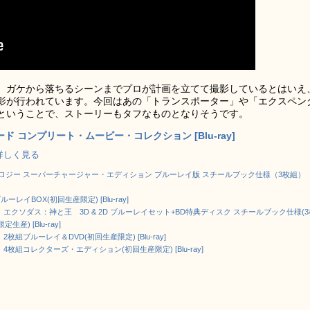
、ガケから落ちるシーンまでプロが計画を立てて撮影しているとはいえ
影が行われています。今回はあの「トランスポーター」や「エクスペン
ということで、ストーリーもタフなものとなりそうです。
ド コンプリート・ムービー・コレクション [Blu-ray]
 で詳しく見る
ロジー スーパーチャージャー・エディション ブルーレイ版 スチールブック仕様（3枚組）
ーレイBOX(初回生産限定) [Blu-ray]
jp限定】エクソダス：神と王 3D & 2D ブルーレイセット+BD特典ディスク スチールブック仕様(
生産) [Blu-ray]
組ブルーレイ＆DVD(初回生産限定) [Blu-ray]
枚組コレクターズ・エディション(初回生産限定) [Blu-ray]