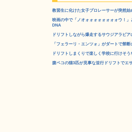
教習生に化けた女子プロレーサーが突然始め
映画の中で「ノオォォォォォォォォウ！」と叫んでい
DNA
ドリフトしながら爆走するサウジアラビアの
「フェラーリ・エンツォ」がダートで禁断のド
ドリフトしまくりで楽しく学校に行けそうなス
腹ペコの猫3匹が見事な並行ドリフトでエサに