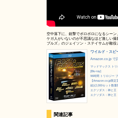
空中落下に、銃撃でボロボロになるシーン
ケガ人がいないのが不思議なほど激しい撮
ブルズ」のジェイソン・ステイサムが敵役
ワイルド・スピー
Amazon.co.jp
マッドマックス トリ
[Blu-ray]
96時間 トリロジー ブル
【Amazon.co.
組)(2,000セット数量限定
エクソダス：神と王 2枚
エクソダス：神と王 4
関連記事