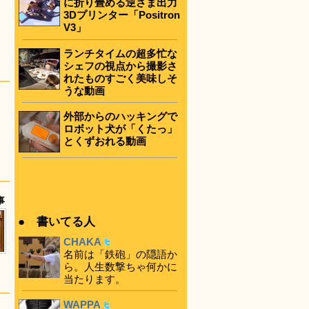
に折り畳める逆さま出力
3Dプリンター「Positron
V3」
ランチタイムの超多忙な
シェフの視点から撮影さ
れたものすごく美味しそ
うな動画
外部からのハッキングで
ロボット犬が「くたっ」
とくずおれる動画
事
● 書いてる人
CHAKA
名前は「鉄砲」の隠語か
ら。人生数撃ちゃ何かに
当たります。
WAPPA