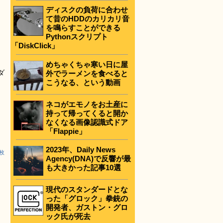
ディスクの負荷に合わせ
て昔のHDDのカリカリ音
を鳴らすことができる
Pythonスクリプト
「DiskClick」
、
めちゃくちゃ寒い日に屋
ダ
外でラーメンを食べると
こうなる、という動画
ネコがエモノをお土産に
持って帰ってくると開か
なくなる画像認識式ドア
「Flappie」
2023年、Daily News
3枚
Agency(DNA)で反響が最
も大きかった記事10選
現代のスタンダードとな
った「グロック」拳銃の
開発者、ガストン・グロ
ック氏が死去