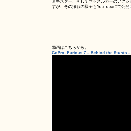
若手スター、そしてマッスルカーのアクシ
すが、その撮影の様子もYouTubeにて公
動画はこちらから。
GoPro: Furious 7 – Behind the Stunts 