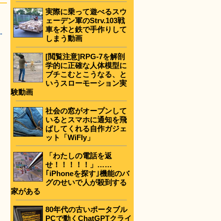
実際に乗って遊べるスウ
ェーデン軍のStrv.103戦
車を木と鉄で手作りして
-
しまう動画
[閲覧注意]RPG-7を解剖
学的に正確な人体模型に
ブチこむとこうなる、と
いうスローモーション実
験動画
社会の窓がオープンして
いるとスマホに通知を飛
ばしてくれる自作ガジェ
ット「WiFly」
「わたしの電話を返
せ！！！！！」……
｢iPhoneを探す｣機能のバ
グのせいで人が殺到する
家がある
80年代の古いポータブル
PCで動くChatGPTクライ